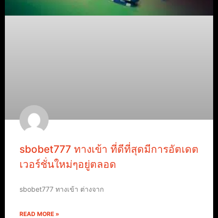
sbobet777 ทางเข้า ที่ดีที่สุดมีการอัตเดต
เวอร์ชั่นใหม่ๆอยู่ตลอด
sbobet777 ทางเข้า ต่างจาก
READ MORE »