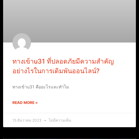
ทางเข้าu31 ที่ปลอดภัยมีความสำคัญ
อย่างไรในการเดิมพันออนไลน์?
ทางเข้าu31 คืออะไรและทำไม
READ MORE »
15 ธันวาคม 2023
ไม่มีความเห็น