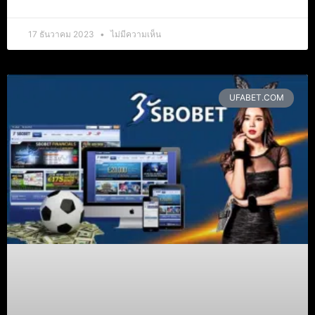
17 ธันวาคม 2023
ไม่มีความเห็น
UFABET.COM