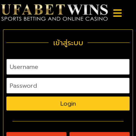
เข้าสู่ระบบ