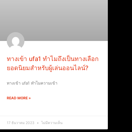
ทางเข้า ufa1 ทำไมถึงเป็นทางเลือก
ยอดนิยมสำหรับผู้เล่นออนไลน์?
ทางเข้า ufa1 ทำไมความเข้า
READ MORE »
17 ธันวาคม 2023
ไม่มีความเห็น