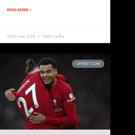
READ MORE »
18 ธันวาคม 2023
ไม่มีความเห็น
UFABET.COM