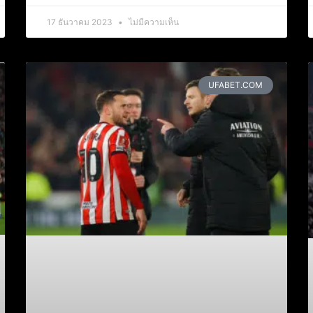
17 ธันวาคม 2023
ไม่มีความเห็น
UFABET.COM