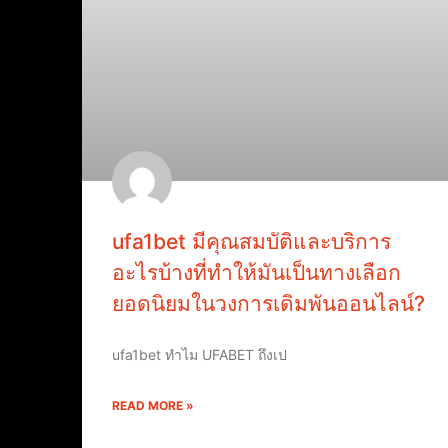
ufa1bet มีคุณสมบัติและบริการ
อะไรบ้างที่ทำให้มันเป็นทางเลือก
ยอดนิยมในวงการเดิมพันออนไลน์?
ufa1bet ทำไม UFABET ถึงเป
READ MORE »