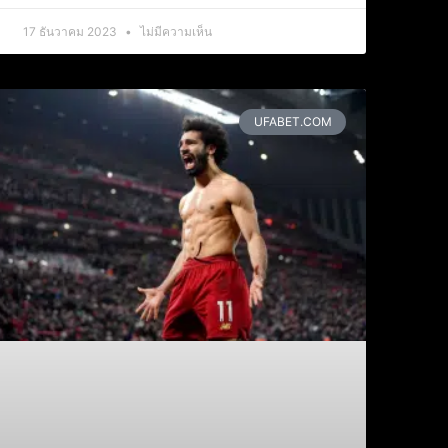
17 ธันวาคม 2023
ไม่มีความเห็น
UFABET.COM