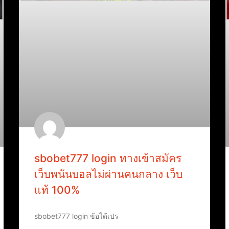
sbobet777 login ทางเข้าสมัคร
เว็บพนันบอลไม่ผ่านคนกลาง เว็บ
แท้ 100%
sbobet777 login ข้อได้เปร