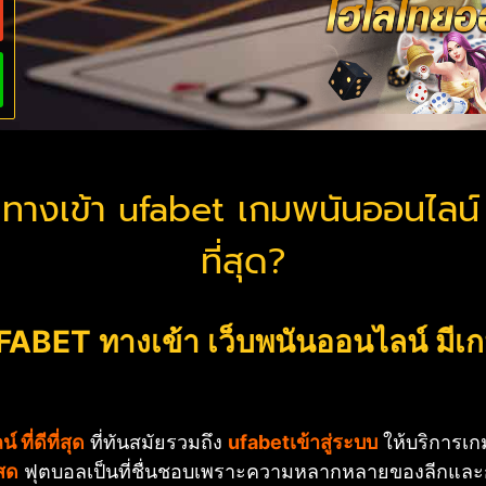
 ทางเข้า ufabet เกมพนันออนไลน์ 
ที่สุด?
FABET ทางเข้า เว็บพนันออนไลน์ มีเก
ที่ดีที่สุด
ที่ทันสมัยรวมถึง
ufabetเข้าสู่ระบบ
ให้บริการเก
สด
ฟุตบอลเป็นที่ชื่นชอบเพราะความหลากหลายของลีกและก