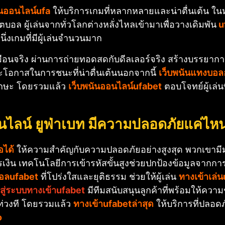
ันออนไลน์ufa
ให้บริการเกมที่หลากหลายและน่าตื่นเต้น ในหม
อล ผู้เล่นจากทั่วโลกต่างหลั่งไหลเข้ามาเพื่อวางเดิมพัน
u
หนึ่งเกมที่มีผู้เล่นจำนวนมาก
มือนจริง ผ่านการถ่ายทอดสดกับดีลเลอร์จริง สร้างบรรยาก
และโอกาสในการชนะที่น่าตื่นเต้นนอกจากนี้
เว็บพนันแทงบอล
ละทักษะ โดยรวมแล้ว
เว็บพนันออนไลน์ufabet
ตอบโจทย์ผู้เล่น
นไลน์ ยูฟ่าเบท มีความปลอดภัยแค่ไห
อได้
ให้ความสำคัญกับความปลอดภัยอย่างสูงสุด พวกเขามีม
ิน เทคโนโลยีการเข้ารหัสขั้นสูงช่วยปกป้องข้อมูลจากการ
บอลufabet
ที่โปร่งใสและยุติธรรม ช่วยให้ผู้เล่น
ทางเข้าเล่
าสู่ระบบทางเข้าufabet
มีทีมสนับสนุนลูกค้าที่พร้อมให้ควา
ท่วงที โดยรวมแล้ว
ทางเข้าufabetล่าสุด
ให้บริการที่ปลอดภั
o