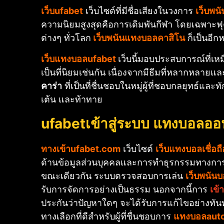
เว็บufabet
เว็บไซต์ที่มีชื่อเสียงในวงการ
เว็บพน
ความนิยมสูงสุดคือการเดิมพันกีฬา โดยเฉพาะฟุตบ
ต่างๆ ทั่วโลก
เว็บพนันแทงบอลคาสิโน
ก็เป็นอีก
เว็บแทงบอลufabet
เว็บนี้มอบประสบการณ์ที่เห
เป็นที่นิยมเช่นกัน เนื่องจากมีธีมที่หลากหลาย
คาร่า
ที่เป็นที่ชื่นชอบในหมู่ผู้ที่ชอบกลยุทธ์แ
เต้น และท้าทาย
ufabetเข้าสู่ระบบ แทงบอลออ
ทางเข้าufabet.com
เว็บไซต์
เว็บแทงบอลเชื่อถื
ด้านข้อมูลส่วนบุคคลและการทำธุรกรรมทางการเง
ขณะเดียวกัน ระบบตรวจสอบการเล่น
เว็บพนัน
รับการจัดการอย่างเป็นธรรม นอกจากนี้การ
เข้
ประกันว่าปัญหาใดๆ จะได้รับการแก้ไขอย่างทัน
ทางเลือกที่ดีสำหรับผู้ที่ชื่นชอบการ
แทงบอลaut