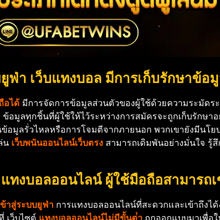
ูฟ่า เว็บแทงบอล มีการเก็บรักษาข้อมู
ถือได้
มีการจัดการข้อมูลส่วนตัวของผู้ใช้ด้วยความระมัดระวั
ข้อมูลทุกชิ้นที่ผู้ใช้ให้ไว้ระหว่างการสมัครจะถูกเก็บรัก
ข้อมูลรั่วไหลหรือการโจมตีจากภายนอก พวกเขายังมีนโยบายค
ล่น
เว็บพนันออนไลน์เว็บตรง
สามารถเดิมพันอย่างมั่นใจ รู้
า แทงบอลออนไลน์ ผู้ใช้มือถือสามารถเ
ข้าสู่ระบบยูฟ่า
การแทงบอลออนไลน์ที่สะดวกและเข้าถึงได้ง่าย 
่ เว็บไซต์
แทงบอลออนไลน์ไม่มีขั้นต่ํา
ถูกออกแบบมาเพื่อใ