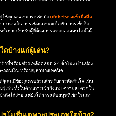
ผู้ใช้ทุกคนสามารถเข้าถึง
ufabetทางเข้ามือถือ
าก-ถอนเงิน การเช็คสถานะเดิมพัน การเข้าถึง
ิทธิภาพ สำหรับผู้ที่ต้องการแทงบอลออนไลน์ได้
บ้างแก่ผู้เล่น?
ค้าที่พร้อมช่วยเหลือตลอด 24 ชั่วโมง ผ่านช่อง
าก-ถอนเงิน หรือปัญหาทางเทคนิค
ห้ผู้เล่นมีข้อมูลครบถ้วนสำหรับการตัดสินใจ เน้น
้กับผู้เล่น ทั้งในด้านการเข้าถึงเกม ความสะดวกใน
่เข้าถึงได้ง่าย แต่ยังให้การสนับสนุนที่เข้าใจและ
มีโปรโมชั่นเฉพาะประเภทใดบ้าง?