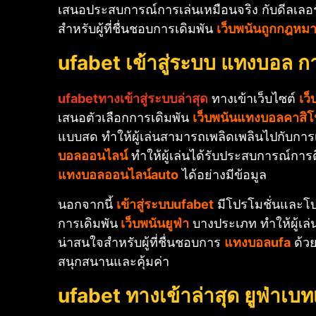
เสนอประสบการณ์การเล่นเหมือนจริง กับดีลเลอร์
สำหรับผู้ที่ชื่นชอบการเดิมพัน
เว็บพนันถูกกฎหม
ufabet เข้าสู่ระบบ แทงบอล ก
ufabetทางเข้าสู่ระบบล่าสุด
ทางเข้าเว็บไซต์
เว
เสนอตัวเลือกการเดิมพัน
เว็บพนันแทงบอลคาสิโ
แบบสด ทำให้ผู้เล่นสามารถเพลิดเพลินไปกับการ
บอลออนไลน์
ทำให้ผู้เล่นได้รับประสบการณ์การ
แทงบอลออนไลน์auto
ได้อย่างมีข้อมูล
นอกจากนี้
เข้าสู่ระบบufabet
มีโปรโมชั่นและโบ
การเดิมพัน
เว็บพนันยูฟ่า
บางประเภท ทำให้ผู้เล่
น่าสนใจสำหรับผู้ที่ชื่นชอบการ
แทงบอลufa
ด้วย
สนุกสนานและคุ้มค่า
ufabet ทางเข้าล่าสุด ยูฟ่าเบ