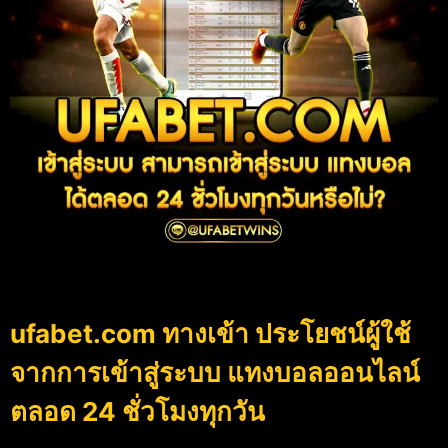
ufabet.com ทางเข้า ประโยชน์ผู้ใช้
จากการเข้าสู่ระบบ แทงบอลออนไลน์
ตลอด 24 ชั่วโมงทุกวัน