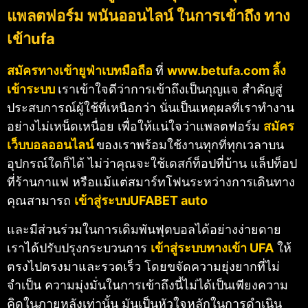
แพลตฟอร์ม พนันออนไลน์ ในการเข้าถึง ทาง
เข้าufa
สมัครทางเข้ายูฟ่าเบทมือถือ
ที่
www.betufa.com ลิ้ง
เข้าระบบ
เราเข้าใจดีว่าการเข้าถึงเป็นกุญแจ สำคัญสู่
ประสบการณ์ผู้ใช้ที่เหนือกว่า นั่นเป็นเหตุผลที่เราทำงาน
อย่างไม่เหน็ดเหนื่อย เพื่อให้แน่ใจว่าแพลตฟอร์ม
สมัคร
เว็บบอลออนไลน์
ของเราพร้อมใช้งานทุกที่ทุกเวลาบน
อุปกรณ์ใดก็ได้ ไม่ว่าคุณจะใช้เดสก์ท็อปที่บ้าน แล็ปท็อป
ที่ร้านกาแฟ หรือแม้แต่สมาร์ทโฟนระหว่างการเดินทาง
คุณสามารถ
เข้าสู่ระบบUFABET auto
และมีส่วนร่วมในการเดิมพันฟุตบอลได้อย่างง่ายดาย
เราได้ปรับปรุงกระบวนการ
เข้าสู่ระบบทางเข้า UFA
ให้
ตรงไปตรงมาและรวดเร็ว โดยขจัดความยุ่งยากที่ไม่
จำเป็น ความมุ่งมั่นในการเข้าถึงนี้ไม่ได้เป็นเพียงความ
คิดในภายหลังเท่านั้น มันเป็นหัวใจหลักในการดำเนิน