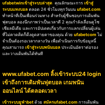
ufabetwinเข้าสู่ระบบล่าสุด
คุณลักษณะการ
เข้าสู่
ระบบแทงบอล
ตลอด 24 ชั่วโมงทุกวันบน
ufabet.com
ทำหน้าที่เป็นเพื่อนร่วมทาง สำหรับผู้ชื่นชอบการเดิมพัน
ฟุตบอล ลองนึกภาพว่าเป็นเวลาตี 2 คุณกำลังเลื่อนดูโซ
เชียลมีเดีย และการอัปเดตเกี่ยวกับการแลกเปลี่ยนผู้เล่น
ที่ไม่คาดคิดก็ดึงดูดสายตาของคุณ ด้วย
ufabetcom
ไม่
จำเป็นต้องรอเวลากลางวัน เพื่อดำเนินการกับข้อมูลนี้
คุณสามารถ
เข้าสู่ระบบพนันบอล
ประเมินอัตราต่อรอง
และวางเดิมพันได้ทันที
www.ufabet.com ลิ้งเข้าระบบ24 login
เข้าถึงการเดิมพันฟุตบอล เกมพนัน
ออนไลน์ ได้ตลอดเวลา
เข้าระบบยูฟ่าbet
ด้วย
สมัครufabet.com
การเดิมพัน