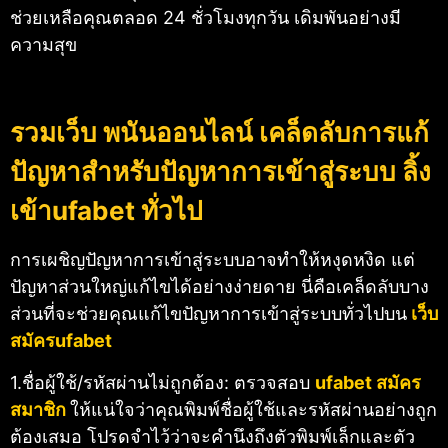
ช่วยเหลือคุณตลอด 24 ชั่วโมงทุกวัน เดิมพันอย่างมี
ความสุข
รวมเว็บ พนันออนไลน์ เคล็ดลับการแก้
ปัญหาสำหรับปัญหาการเข้าสู่ระบบ ลิ้ง
เข้าufabet ทั่วไป
การเผชิญปัญหาการเข้าสู่ระบบอาจทำให้หงุดหงิด แต่
ปัญหาส่วนใหญ่แก้ไขได้อย่างง่ายดาย นี่คือเคล็ดลับบาง
ส่วนที่จะช่วยคุณแก้ไขปัญหาการเข้าสู่ระบบทั่วไปบน
เว็บ
สมัครufabet
1.ชื่อผู้ใช้/รหัสผ่านไม่ถูกต้อง: ตรวจสอบ
ufabet สมัคร
สมาชิก
ให้แน่ใจว่าคุณพิมพ์ชื่อผู้ใช้และรหัสผ่านอย่างถูก
ต้องเสมอ โปรดจำไว้ว่าจะคำนึงถึงตัวพิมพ์เล็กและตัว