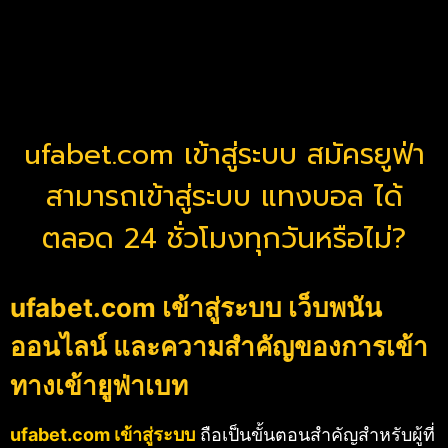
ufabet.com เข้าสู่ระบบ สมัครยูฟ่า
สามารถเข้าสู่ระบบ แทงบอล ได้
ตลอด 24 ชั่วโมงทุกวันหรือไม่?
ufabet.com เข้าสู่ระบบ เว็บพนัน
ออนไลน์ และความสำคัญของการเข้า
ทางเข้ายูฟ่าเบท
ufabet.com เข้าสู่ระบบ
ถือเป็นขั้นตอนสำคัญสำหรับผู้ที่