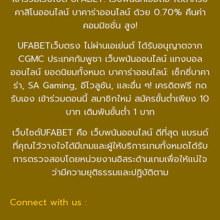
คาสิโนออนไลน์ บาคาร่าออนไลน์ ด้วย 0.70% คืนค่า
คอมมิชชั่น สูง!
UFABETเว็บตรง ไม่ผ่านเอเย่นต์ ได้รับอนุญาตจาก
CGMC ประเทศกัมพูชา เว็บพนันออนไลน์ แทงบอล
ออนไลน์ ยอดนิยมทั้งหมด บาคาร่าออนไลน์: เซ็กซี่บาคา
ร่า, SA Gaming, อีโวลูชัน, และอื่น ๆ! เครดิตฟรี กด
รับเอง เข้าร่วมตอนนี้ สมาชิกใหม่ สมัครขั้นต่ำเพียง 10
บาท เดิมพันขั้นต่ำ 1 บาท
เว็บไซต์UFABET คือ เว็บพนันออนไลน์ ดีที่สุด แบรนด์
ที่คุณไว้วางใจได้มีเกมและผู้ให้บริการเกมทั้งหมดได้รับ
การตรวจสอบโดยหน่วยงานอิสระด้านเกมเพื่อให้แน่ใจ
ว่ามีความยุติธรรมและปฏิบัติตาม
Connect with us :