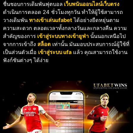
ชื่นชอบการเดิมพันฟุตบอล
เว็บพนันออนไลน์เว็บตรง
ดำเนินการตลอด 24 ชั่วโมงทุกวัน ทำให้ผู้ใช้สามารถ
วางเดิมพัน
ทางเข้าเล่นufabet
ได้อย่างยืดหยุ่นตาม
ความสะดวก ตลอดเวลาทั้งกลางวันและกลางคืน ความ
สำคัญของการ
เข้าสู่ระบบทางเข้ายูฟ่า
นั้นนอกเหนือไป
จากการเข้าถึง
สล็อต
เท่านั้น มันมอบประสบการณ์ผู้ใช้ที่
เป็นส่วนตัวเมื่อ
เข้าสู่ระบบ
ufa
แล้ว คุณสามารถใช้งาน
ฟังก์ชันต่างๆ ได้ง่าย