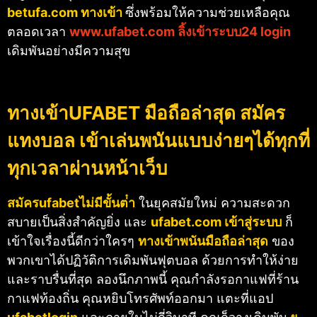
betufa.com ทางเข้า
ซึ่งพร้อมให้ความช่วยเหลือคุณ
ตลอดเวลา
www.ufabet.com ลิ้งเข้าระบบ24 login
เดิมพันอย่างมีความสุข
ทางเข้าUFABET มือถือล่าสุด สมัคร
แทงบอล เข้าเล่นพนันแบบง่ายๆได้ทุกที่
ทุกเวลาผ่านหน้าเว็บ
สมัครufabetไม่มีขั้นต่ํา
ในยุคสมัยใหม่ ความสะดวก
สบายเป็นสิ่งสำคัญยิ่ง และ
ufabet.com เข้าสู่ระบบ
ก็
เข้าใจเรื่องนี้ดีกว่าใครๆ
ทางเข้าพนันมือถือล่าสุด
ของ
พวกเขาได้ปฏิวัติการเดิมพันฟุตบอล ด้วยการทำให้ง่าย
และราบรื่นที่สุด ลองนึกภาพนี้ คุณกำลังรอกาแฟที่ร้าน
กาแฟท้องถิ่น คุณหยิบโทรศัพท์ออกมา แตะที่แอป