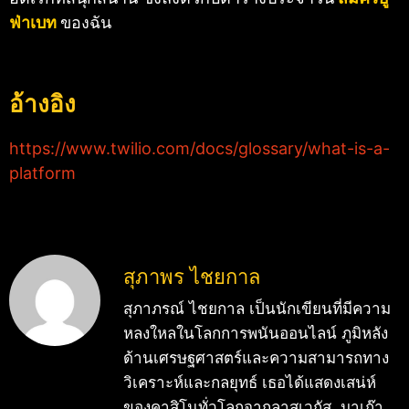
ฟ่าเบท
ของฉัน
อ้างอิง
https://www.twilio.com/docs/glossary/what-is-a-
platform
สุภาพร ไชยกาล
สุภาภรณ์ ไชยกาล เป็นนักเขียนที่มีความ
หลงใหลในโลกการพนันออนไลน์ ภูมิหลัง
ด้านเศรษฐศาสตร์และความสามารถทาง
วิเคราะห์และกลยุทธ์ เธอได้แสดงเสน่ห์
ของคาสิโนทั่วโลกจากลาสเวกัส, มาเก๊า,