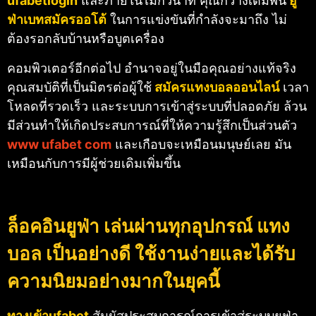
ufabetlogin
และภายในไม่กี่วินาที คุณก็วางเดิมพัน
ยู
ฟ่าเบท
สมัครออโต้
ในการแข่งขันที่กำลังจะมาถึง ไม่
ต้องรอกลับบ้านหรือบูตเครื่อง
คอมพิวเตอร์อีกต่อไป อำนาจอยู่ในมือคุณอย่างแท้จริง
คุณสมบัติ
ที่เป็นมิตรต่อผู้ใช้
สมัครแทงบอลออนไลน์
เวลา
โหลดที่รวดเร็ว และระบบการเข้าสู่ระบบที่ปลอดภัย ล้วน
มีส่วนทำให้เกิดประสบการณ์ที่ให้ความรู้สึกเป็นส่วนตัว
www ufabet com
และเกือบจะเหมือนมนุษย์เลย มัน
เหมือนกับการมีผู้ช่วยเดิมเพิ่มขึ้น
ล็อคอินยูฟ่า เล่นผ่านทุกอุปกรณ์ แทง
บอล เป็นอย่างดี ใช้งานง่ายและได้รับ
ความนิยมอย่างมากในยุคนี้
ทางเข้าufabet
สัมผัสประสบการณ์การเข้าสู่ระบบยูฟ่า