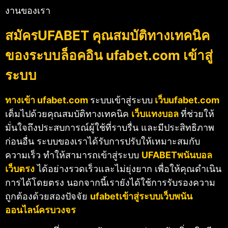
งานของเรา
สมัครUFABET คุณสมบัติทางเทคนิค
ของระบบล็อคอิน ufabet.com เข้าสู่
ระบบ
ทางเข้า ufabet.com
ระบบเข้าสู่ระบบ
เว็บufabet.com
เต็มไปด้วยคุณสมบัติทางเทคนิค
เว็บแทงบอล
ที่ช่วยให้
มั่นใจถึงประสบการณ์ผู้ใช้ที่ราบรื่น และมีประสิทธิภาพ
ก่อนอื่น ระบบของเราได้รับการปรับให้เหมาะสมกับ
ความเร็ว ทำให้สามารถเข้าสู่ระบบ
UFABETพนันบอล
เว็บตรง
ได้อย่างรวดเร็วและไม่ยุ่งยาก เพื่อให้คุณดำเนิน
การได้โดยตรง นอกจากนี้เรายังได้ใช้การรับรองความ
ถูกต้องด้วยสองปัจจัย
ufabetเข้าสู่ระบบเว็บพนัน
ออนไลน์ครบวงจร