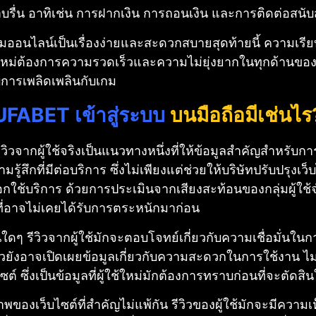
งราบรื่น อาทิเช่น การฝากเงิน การถอนเงิน และการติดต่อสนั
เกมออนไลน์เป็นเรื่องง่ายและสะดวกสบาย
สุดท้ายนี้ ความเร
สมัยใหม่ต้องการความรวดเร็วและความไม่ยุ่งยากในทุกด้านของ
บการเพลิดเพลินกับเกม
UFABET เข้าสู่ระบบ
บนมือถือมีเช่นไร
ากผู้ใช้จริงเป็นแนวทางหนึ่งที่ให้ข้อมูลสำคัญสำหรับการปร
กที่มีต่อบริการ ซึ่งไม่เพียงแต่ช่วยให้บริษัทปรับปรุงเว็บไซต
จเลือกใช้บริการ ด้วยการประเมินจากเสียงสะท้อนของกลุ่มผู
่อาจไม่เคยได้รับการตระหนักมาก่อน
ันใดๆ รีวิวจากผู้ใช้มักจะตอบโจทย์เกี่ยวกับความเชื่อมั่น
วยังอาจเปิดเผยข้อมูลเกี่ยวกับความสะดวกในการใช้งาน ไ
ซต์ ซึ่งเป็นข้อมูลที่ผู้ใช้ใหม่มักต้องการทราบก่อนที่จะตั
ุณภาพของเว็บไซต์ที่สำคัญไม่แพ้กัน รีวิวของผู้ใช้มักจะมี