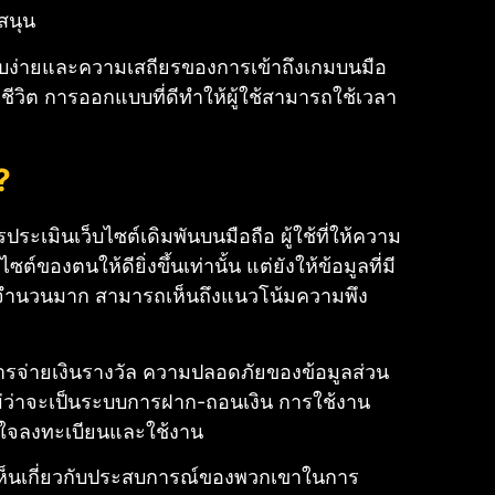
บสนุน
ียบง่ายและความเสถียรของการเข้าถึงเกมบนมือ
ชีวิต การออกแบบที่ดีทำให้ผู้ใช้สามารถใช้เวลา
?
ะเมินเว็บไซต์เดิมพันบนมือถือ ผู้ใช้ที่ให้ความ
์ของตนให้ดียิ่งขึ้นเท่านั้น แต่ยังให้ข้อมูลที่มี
้ใช้จำนวนมาก สามารถเห็นถึงแนวโน้มความพึง
ในการจ่ายเงินรางวัล ความปลอดภัยของข้อมูลส่วน
ม่ว่าจะเป็นระบบการฝาก-ถอนเงิน การใช้งาน
ดสินใจลงทะเบียนและใช้งาน
ความเห็นเกี่ยวกับประสบการณ์ของพวกเขาในการ