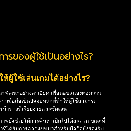
รของผู้ใช้เป็นอย่างไร?
ห้ผู้ใช้เล่นเกมได้อย่างไร?
และพัฒนาอย่างละเอียด เพื่อตอบสนองต่อความ
มือถือเป็นปัจจัยหลักที่ทำให้ผู้ใช้สามารถ
รนำทางที่เรียบง่ายและชัดเจน
ทธิภาพยังช่วยให้การค้นหาเป็นไปได้สะดวก ขณะที่
้าที่ได้รับการออกแบบมาสำหรับมือถือยังรองรับ