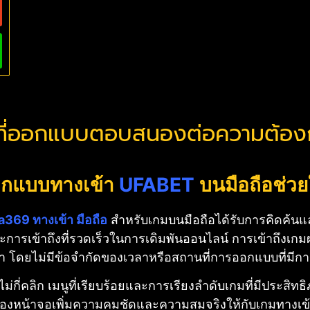
 ที่ออกแบบตอบสนองต่อความต้องกา
กแบบทางเข้า
UFABET
บนมือถือช่วยใ
a369 ทางเข้า มือถือ
สำหรับเกมบนมือถือได้รับการคิดค้น
เข้าถึงที่รวดเร็วในการเดิมพันออนไลน์ การเข้าถึงเกมผ่าน
ลา โดยไม่มีข้อจำกัดของเวลาหรือสถานที่
การออกแบบที่มีกา
ม่กี่คลิก เมนูที่เรียบร้อยและการเรียงลำดับเกมที่มีประสิ
องหน้าจอเพิ่มความคมชัดและความสมจริงให้กับเกม
ทางเข