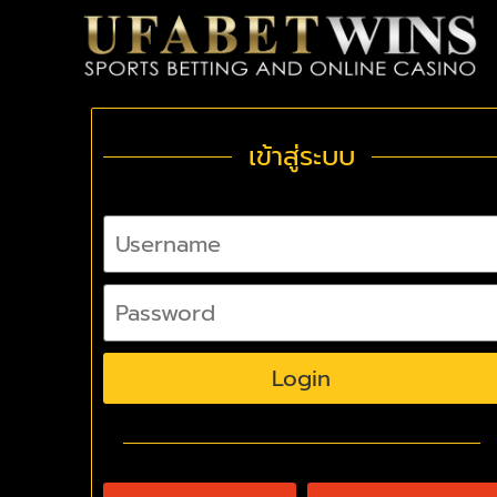
เข้าสู่ระบบ