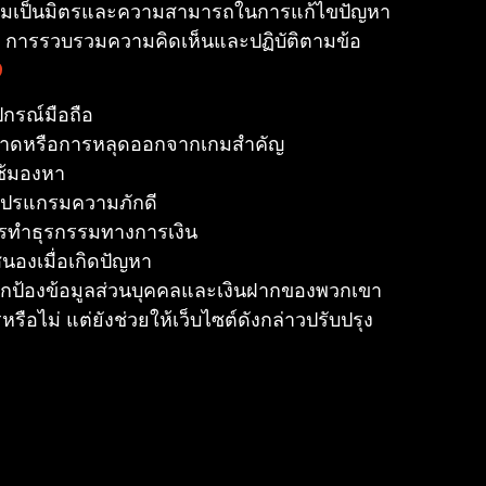
ั่งความเป็นมิตรและความสามารถในการแก้ไขปัญหา
ิการ การรวบรวมความคิดเห็นและปฏิบัติตามข้อ
9
กรณ์มือถือ
พลาดหรือการหลุดออกจากเกมสำคัญ
ใช้มองหา
ะโปรแกรมความภักดี
รทำธุรกรรมทางการเงิน
องเมื่อเกิดปัญหา
่อปกป้องข้อมูลส่วนบุคคลและเงินฝากของพวกเขา
รือไม่ แต่ยังช่วยให้เว็บไซต์ดังกล่าวปรับปรุง