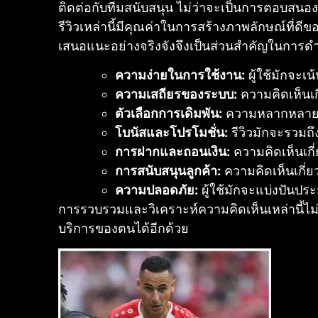
ติดต่อกับทีมสนับสนุน ไม่ว่าจะเป็นการตอบสนอ
รีวิวเหล่านี้มีคุณค่าในการสร้างภาพลักษณ์ที่ด
เสนอแนะอย่างจริงจังจึงเป็นส่วนสำคัญในการดำเน
ความง่ายในการใช้งาน:
ผู้ใช้มักจะ
ความเสถียรของระบบ:
ความคิดเห็นเ
ตัวเลือกการเดิมพัน:
ความหลากหลายของเ
โบนัสและโปรโมชั่น:
รีวิวมักจะรวมถ
การฝากและถอนเงิน:
ความคิดเห็นเก
การสนับสนุนลูกค้า:
ความคิดเห็นเกี่
ความปลอดภัย:
ผู้ใช้มักจะแบ่งปันป
การรวบรวมและวิเคราะห์ความคิดเห็นเหล่านี้ไม่เพี
บริการของตนได้อีกด้วย