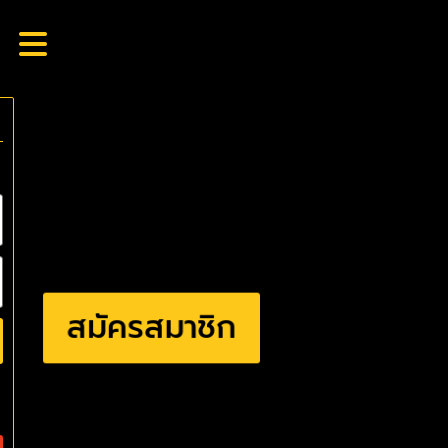
สมัครสมาชิก