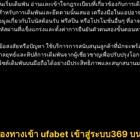
นเริ่มเดิมพัน อ่านและเข้าใจกฎระเบียบที่เกี่ยวข้องกับการเด
ำหรับการเดิมพันและยึดตามนั้นเสมอ เครื่องมือในแอปอา
มูลเกี่ยวกับโบนัสต้อนรับ ฟรีสปิน หรือโปรโมชั่นอื่นๆ ที่อา
หัสผ่านที่แข็งแกร่งและตั้งค่าการยืนยันตัวตนสองขั้นตอนหา
้อสงสัยหรือปัญหา ใช้บริการการสนับสนุนลูกค้าที่มักจะพร
ลยุทธ์และทิปส์การเดิมพันจากผู้เชี่ยวชาญเพื่อปรับปรุง
ซต์เดิมพันบนมือถือได้อย่างมีประสิทธิภาพและสนุกสนานม
องทางเข้า
ufabet เข้าสู่ระบบ369
บน