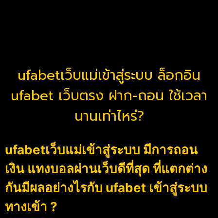
ufabetเว็บแม่เข้าสู่ระบบ ล็อกอิน
ufabet เว็บตรง ฝาก-ถอน ใช้เวลา
นานเท่าไหร่?
ufabetเว็บแม่เข้าสู่ระบบ มีการถอน
เงิน แทงบอลผ่านเว็บดีที่สุด ที่แตกต่าง
กันมีผลอย่างไรกับ ufabet เข้าสู่ระบบ
ทางเข้า ?