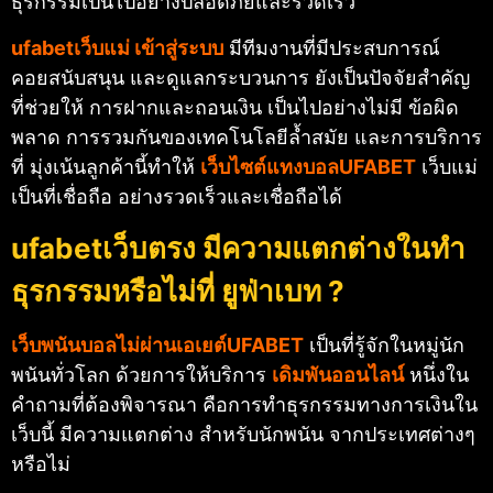
ธุรกรรมเป็นไปอย่างปลอดภัยและรวดเร็ว
ufabetเว็บแม่ เข้าสู่ระบบ
มีทีมงานที่มีประสบการณ์
คอยสนับสนุน และดูแลกระบวนการ ยังเป็นปัจจัยสำคัญ
ที่ช่วยให้ การฝากและถอนเงิน เป็นไปอย่างไม่มี ข้อผิด
พลาด การรวมกันของเทคโนโลยีล้ำสมัย และการบริการ
ที่ มุ่งเน้นลูกค้านี้ทำให้
เว็บไซต์แทงบอลUFABET
เว็บแม่
เป็นที่เชื่อถือ อย่างรวดเร็วและเชื่อถือได้
ufabetเว็บตรง มีความแตกต่างในทำ
ธุรกรรมหรือไม่ที่ ยูฟ่าเบท ?
เว็บพนันบอลไม่ผ่านเอเยต์UFABET
เป็นที่รู้จักในหมู่นัก
พนันทั่วโลก ด้วยการให้บริการ
เดิมพันออนไลน์
หนึ่งใน
คำถามที่ต้องพิจารณา คือการทำธุรกรรมทางการเงินใน
เว็บนี้ มีความแตกต่าง สำหรับนักพนัน จากประเทศต่างๆ
หรือไม่