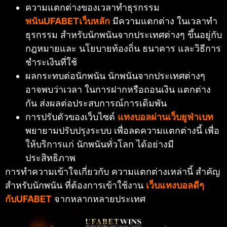
ความแตกต่างของเวลาทำธุรกรรม
พนันUFABETเว็บหลัก
มีความแตกต่าง ในเวลาทำ
ธุรกรรม สำหรับนักพนันจากประเทศต่างๆ ขึ้นอยู่กับ
กฎหมายและ นโยบายท้องถิ่น ธนาคาร และวิธีการ
ชำระเงินที่ใช้
ผลกระทบต่อนักพนัน นักพนันจากประเทศต่างๆ
อาจพบว่าเวลา ในการฝากหรือถอนเงิน แตกต่าง
กัน ส่งผลต่อประสบการณ์การเดิมพัน
การปรับตัวของเว็บไซต์
แทงบอลผ่านเว็บยูฟ่าเบท
พยายามปรับปรุงระบบ เพื่อลดความแตกต่างนี้ เพื่อ
ให้บริการแก่ นักพนันทั่วโลก ได้อย่างมี
ประสิทธิภาพ
การทำความเข้าใจเกี่ยวกับ ความแตกต่างเหล่านี้ สำคัญ
สำหรับนักพนัน ที่ต้องการเข้าใช้งาน
เว็บแทงบอลดีๆ
กับUFABET
จากหลากหลายประเทศ