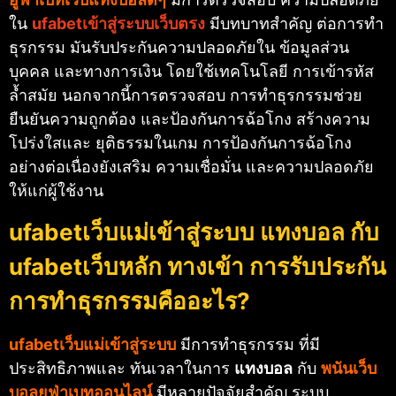
ใน
ufabetเข้าสู่ระบบเว็บตรง
มีบทบาทสำคัญ ต่อการทำ
ธุรกรรม มันรับประกันความปลอดภัยใน ข้อมูลส่วน
บุคคล และทางการเงิน โดยใช้เทคโนโลยี การเข้ารหัส
ล้ำสมัย นอกจากนี้การตรวจสอบ การทำธุรกรรมช่วย
ยืนยันความถูกต้อง และป้องกันการฉ้อโกง สร้างความ
โปร่งใสและ ยุติธรรมในเกม การป้องกันการฉ้อโกง
อย่างต่อเนื่องยังเสริม ความเชื่อมั่น และความปลอดภัย
ให้แก่ผู้ใช้งาน
ufabetเว็บแม่เข้าสู่ระบบ แทงบอล กับ
ufabetเว็บหลัก ทางเข้า การรับประกัน
การทำธุรกรรมคืออะไร?
ufabetเว็บแม่เข้าสู่ระบบ
มีการทำธุรกรรม ที่มี
ประสิทธิภาพและ ทันเวลาในการ
แทงบอล
กับ
พนันเว็บ
บอลยูฟ่าเบทออนไลน์
มีหลายปัจจัยสำคัญ ระบบ