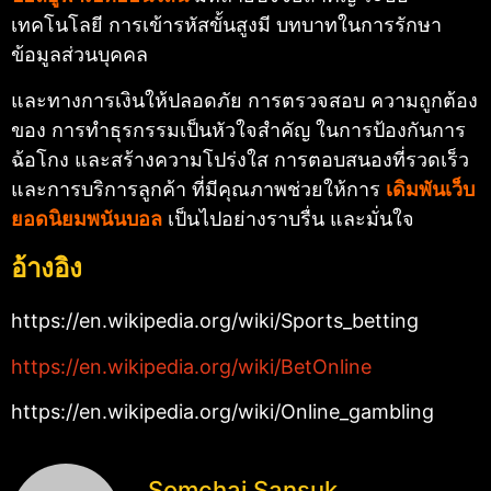
เทคโนโลยี การเข้ารหัสขั้นสูงมี บทบาทในการรักษา
ข้อมูลส่วนบุคคล
และทางการเงินให้ปลอดภัย การตรวจสอบ ความถูกต้อง
ของ การทำธุรกรรมเป็นหัวใจสำคัญ ในการป้องกันการ
ฉ้อโกง และสร้างความโปร่งใส การตอบสนองที่รวดเร็ว
และการบริการลูกค้า ที่มีคุณภาพช่วยให้การ
เดิมพันเว็บ
ยอดนิยมพนันบอล
เป็นไปอย่างราบรื่น และมั่นใจ
อ้างอิง
https://en.wikipedia.org/wiki/Sports_betting
https://en.wikipedia.org/wiki/BetOnline
https://en.wikipedia.org/wiki/Online_gambling
Somchai Sansuk