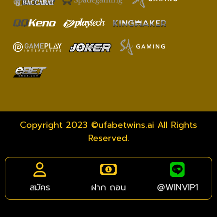
Copyright 2023 ©ufabetwins.ai All Rights
Reserved.
สมัคร
ฝาก ถอน
@WINVIP1