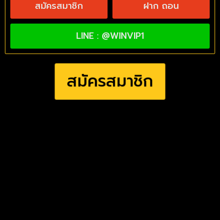
สมัครสมาชิก
ฝาก ถอน
LINE : @WINVIP1
สมัครสมาชิก