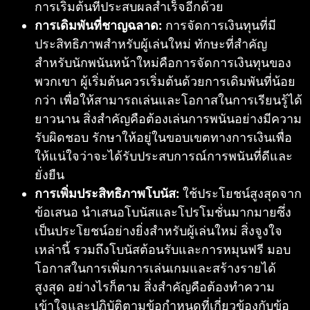
การเริ่มต้นที่ประสบผลสำเร็จอีกด้วย
การเดิมพันที่ชาญฉลาด:
การจัดการเงินทุนที่มี
ประสิทธิภาพสำหรับผู้เล่นใหม่ ทักษะที่สำคัญ
สำหรับนักพนันหน้าใหม่คือการจัดการเงินทุนของ
พวกเขา ผู้เริ่มต้นควรเริ่มต้นด้วยการเดิมพันที่น้อย
กว่า เพื่อให้สามารถเล่นและโอกาสในการเรียนรู้ได้
ยาวนาน สิ่งสำคัญคือต้องเล่นการพนันอย่างมีความ
รับผิดชอบ รักษาให้อยู่ในขอบเขตทางการเงินเพื่อ
ให้แน่ใจว่าจะได้รับประสบการณ์การพนันที่ดีและ
ยั่งยืน
การเพิ่มประสิทธิภาพโบนัส:
ใช้ประโยชน์สูงสุดจาก
ข้อเสนอ นำเสนอโบนัสและโปรโมชั่นมากมายซึ่ง
เป็นประโยชน์อย่างยิ่งสำหรับผู้เล่นใหม่ สิ่งจูงใจ
เหล่านี้ รวมถึงโบนัสต้อนรับและการหมุนฟรี มอบ
โอกาสในการเพิ่มการเล่นเกมและสร้างรายได้
สูงสุด อย่างไรก็ตาม สิ่งสำคัญคือต้องทำความ
เข้าใจและปฏิบัติตามข้อกำหนดที่เกี่ยวข้องกับข้อ