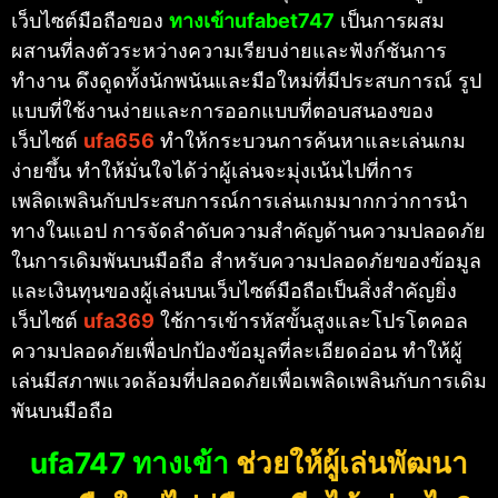
เว็บไซต์มือถือของ
ทางเข้าufabet747
เป็นการผสม
ผสานที่ลงตัวระหว่างความเรียบง่ายและฟังก์ชันการ
ทำงาน ดึงดูดทั้งนักพนันและมือใหม่ที่มีประสบการณ์ รูป
แบบที่ใช้งานง่ายและการออกแบบที่ตอบสนองของ
เว็บไซต์
ufa656
ทำให้กระบวนการค้นหาและเล่นเกม
ง่ายขึ้น ทำให้มั่นใจได้ว่าผู้เล่นจะมุ่งเน้นไปที่การ
เพลิดเพลินกับประสบการณ์การเล่นเกมมากกว่าการนำ
ทางในแอป การจัดลำดับความสำคัญด้านความปลอดภัย
ในการเดิมพันบนมือถือ สำหรับความปลอดภัยของข้อมูล
และเงินทุนของผู้เล่นบนเว็บไซต์มือถือเป็นสิ่งสำคัญยิ่ง
เว็บไซต์
ufa369
ใช้การเข้ารหัสขั้นสูงและโปรโตคอล
ความปลอดภัยเพื่อปกป้องข้อมูลที่ละเอียดอ่อน ทำให้ผู้
เล่นมีสภาพแวดล้อมที่ปลอดภัยเพื่อเพลิดเพลินกับการเดิม
พันบนมือถือ
ufa747 ทางเข้า
ช่วยให้ผู้เล่นพัฒนา