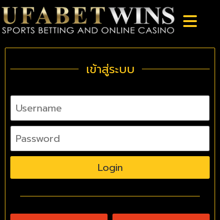
เข้าสู่ระบบ