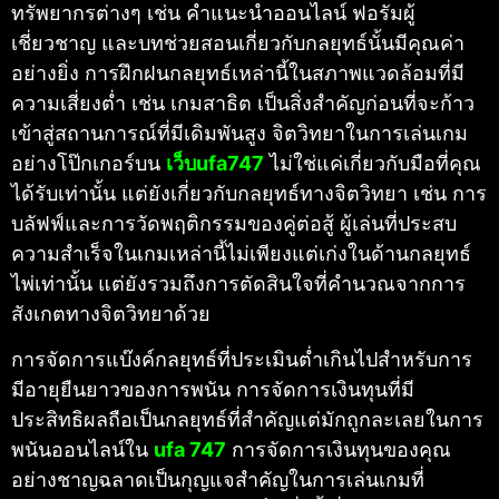
ทรัพยากรต่างๆ เช่น คำแนะนำออนไลน์ ฟอรัมผู้
เชี่ยวชาญ และบทช่วยสอนเกี่ยวกับกลยุทธ์นั้นมีคุณค่า
อย่างยิ่ง การฝึกฝนกลยุทธ์เหล่านี้ในสภาพแวดล้อมที่มี
ความเสี่ยงต่ำ เช่น เกมสาธิต เป็นสิ่งสำคัญก่อนที่จะก้าว
เข้าสู่สถานการณ์ที่มีเดิมพันสูง จิตวิทยาในการเล่นเกม
อย่างโป๊กเกอร์บน
เว็บufa747
ไม่ใช่แค่เกี่ยวกับมือที่คุณ
ได้รับเท่านั้น แต่ยังเกี่ยวกับกลยุทธ์ทางจิตวิทยา เช่น การ
บลัฟฟ์และการวัดพฤติกรรมของคู่ต่อสู้ ผู้เล่นที่ประสบ
ความสำเร็จในเกมเหล่านี้ไม่เพียงแต่เก่งในด้านกลยุทธ์
ไพ่เท่านั้น แต่ยังรวมถึงการตัดสินใจที่คำนวณจากการ
สังเกตทางจิตวิทยาด้วย
การจัดการแบ๊งค์กลยุทธ์ที่ประเมินต่ำเกินไปสำหรับการ
มีอายุยืนยาวของการพนัน การจัดการเงินทุนที่มี
ประสิทธิผลถือเป็นกลยุทธ์ที่สำคัญแต่มักถูกละเลยในการ
พนันออนไลน์ใน
ufa 747
การจัดการเงินทุนของคุณ
อย่างชาญฉลาดเป็นกุญแจสำคัญในการเล่นเกมที่