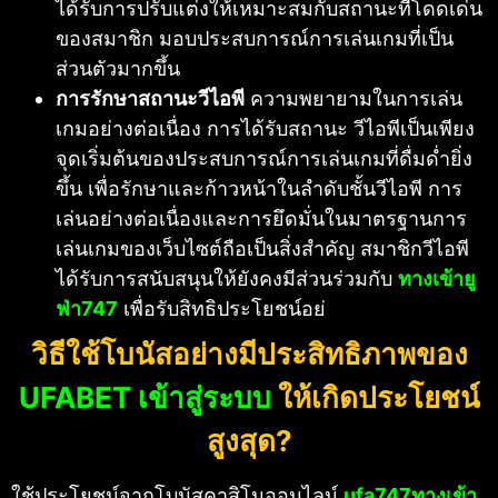
ได้รับการปรับแต่งให้เหมาะสมกับสถานะที่โดดเด่น
ของสมาชิก มอบประสบการณ์การเล่นเกมที่เป็น
ส่วนตัวมากขึ้น
การรักษาสถานะวีไอพี
ความพยายามในการเล่น
เกมอย่างต่อเนื่อง การได้รับสถานะ วีไอพีเป็นเพียง
จุดเริ่มต้นของประสบการณ์การเล่นเกมที่ดื่มด่ำยิ่ง
ขึ้น เพื่อรักษาและก้าวหน้าในลำดับชั้นวีไอพี การ
เล่นอย่างต่อเนื่องและการยึดมั่นในมาตรฐานการ
เล่นเกมของเว็บไซต์ถือเป็นสิ่งสำคัญ สมาชิกวีไอพี
ได้รับการสนับสนุนให้ยังคงมีส่วนร่วมกับ
ทางเข้ายู
ฟ่า747
เพื่อรับสิทธิประโยชน์อย่
วิธีใช้โบนัสอย่างมีประสิทธิภาพของ
UFABET เข้าสู่ระบบ
ให้เกิดประโยชน์
สูงสุด?
ใช้ประโยชน์จากโบนัสคาสิโนออนไลน์
ufa747ทางเข้า