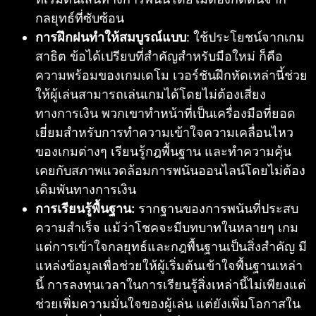
กลยุทธ์ที่ซับซ้อน
การฝึกฝนทำให้สมบูรณ์แบบ
: ใช้ประโยชน์จากเกม
สาธิต ข้อได้เปรียบที่สำคัญสำหรับมือใหม่ ก็คือ
ความพร้อมของเกมเดโม เวอร์ชันฝึกหัดเหล่านี้ช่วย
ให้ผู้เล่นสามารถเล่นเกมได้โดยไม่ต้องเสี่ยง
ทางการเงิน พวกเขาทำหน้าที่เป็นเครื่องมือที่ยอด
เยี่ยมสำหรับการทำความเข้าใจความเคลื่อนไหว
ของเกมต่างๆ เรียนรู้กฎพื้นฐาน และทำความคุ้น
เคยกับสภาพแวดล้อมการพนันออนไลน์โดยไม่ต้อง
เดิมพันทางการเงิน
การเรียนรู้พื้นฐาน:
รากฐานของการพนันที่ประสบ
ความสำเร็จ แม้ว่าโชคจะมีบทบาทในหลายๆ เกม
แต่การเข้าใจกลยุทธ์และกฎพื้นฐานเป็นสิ่งสำคัญ มี
แหล่งข้อมูลเพื่อช่วยให้ผู้เริ่มต้นเข้าใจพื้นฐานเหล่า
นี้ การลงทุนเวลาในการเรียนรู้สิ่งเหล่านี้ไม่เพียงแต่
ช่วยเพิ่มความมั่นใจของผู้เล่น แต่ยังเพิ่มโอกาสใน