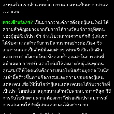
ลงทุนเริ่มแรกจำนวนมาก การตอบแทนเป็นมากกว่าแค่
เวลาเล่น
ทางเข้าufa747
เป็นมากกว่าแค่การดึงดูดผู้เล่นใหม่ ให้
ความสำคัญอย่างมากกับการให้รางวัลแก่การอุทิศตน
ของผู้อุปถัมภ์ประจำ ผ่านโปรแกรมความภักดี ผู้เล่นจะ
ได้รับคะแนนสำหรับการมีส่วนร่วมอย่างต่อเนื่อง ซึ่ง
สามารถแลกเป็นสิทธิพิเศษต่างๆ เช่นฟรีสปิน เงินคืน
และการเข้าถึงเกมใหม่ ซึ่งตอกย้ำคุณค่าในการเล่นที่
สม่ำเสมอ การปรับแต่งโบนัสให้เหมาะกับผู้เล่นทุกคน
คุณสมบัติที่โดดเด่นคือการเสนอโบนัสส่วนบุคคล โบนัส
เหล่านี้สร้างขึ้นตามกิจกรรมและความชอบของผู้เล่น
แต่ละคน เพื่อให้มั่นใจว่าผู้เล่นแต่ละคนจะได้รับรางวัลที่
เป็นประโยชน์และสนุกสนานสำหรับพวกเขามากที่สุด วิธี
การรับโบนัสตามความต้องการนี้ช่วยเพิ่มประสบการณ์
การเล่นเกมให้กับผู้เล่นแต่ละคนได้อย่างมาก