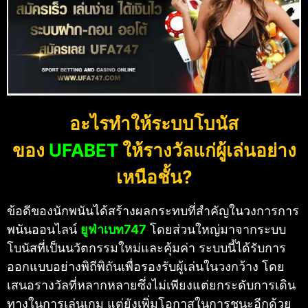
อะไรทำให้ระบบโบนัส
ของ
UFABET
ให้รางวัลแก่ผู้เล่นอย่าง
เหนือชั้น?
ข้อดีของนักพนันได้สร้างผลกระทบที่สำคัญในวงการการ
พนันออนไลน์
ยูฟ่าเบท747
โดยส่วนใหญ่มาจากระบบ
โบนัสที่เป็นนวัตกรรมใหม่และคุ้มค่า ระบบนี้ได้รับการ
ออกแบบอย่างพิถีพิถันเพื่อรองรับผู้เล่นในวงกว้าง โดย
เสนอรางวัลที่หลากหลายซึ่งไม่เพียงแต่ยกระดับการเดิน
ทางในการเล่นเกม แต่ยังเพิ่มโอกาสในการชนะอีกด้วย