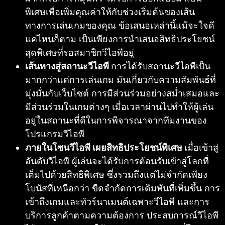
พิเศษเพื่อเพิ่มคุณค่าให้กับช่วงเริ่มต้นของเส้น
ทางการเล่นเกมของคุณ ข้อเสนอเหล่านี้แม้จะใจดี
แค่ไหนก็ตาม เป็นเพียงการนำเสนอสิทธิประโยชน์
สุดพิเศษที่รอสมาชิกวีไอพีอยู่
เส้นทางสู่สถานะวีไอพี
การได้รับสถานะวีไอพีเป็น
มากกว่าแค่การเล่นเกม มันเกี่ยวกับความสัมพันธ์ที่
มุ่งมั่นกับเว็บไซต์ การมีส่วนร่วมอย่างสม่ำเสมอและ
มีส่วนร่วมในเกมต่างๆ เมื่อเวลาผ่านไปทำให้ผู้เล่น
อยู่ในสถานะที่ดีในการพิจารณาจากทีมงานของ
โปรแกรมวีไอพี
ภายในโซนวีไอพี เผยสิทธิประโยชน์พิเศษ
เมื่อเข้าสู่
อันดับวีไอพี ผู้เล่นจะได้รับการต้อนรับเข้าสู่โลกที่
เต็มไปด้วยสิทธิพิเศษ ซึ่งรวมถึงแต่ไม่จำกัดเพียง
โบนัสที่เหนือกว่า ขีดจำกัดการเดิมพันที่เพิ่มขึ้น การ
เข้าถึงเกมและทัวร์นาเมนต์เฉพาะวีไอพี และการ
บริการลูกค้าตามความต้องการ ประสบการณ์วีไอพี