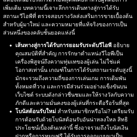
เพิ่มเติม บทความนี้เจาะลึกการเดินทางสู่การได้รับ
สถานะวีไอพีที่ ตรวจสอบรางวัลส่งเสริมการขายเบื้องต้น
สำหรับผู้มาใหม่ และความหมายที่แท้จริงของการเป็น
ส่วนหนึ่งของคลับชั้นยอดแห่งนี้
เส้นทางสู่การได้รับการยอมรับระดับวีไอพี
อธิบาย
คุณสมบัติที่สำคัญ การรักษาตำแหน่งวีไอพีเป็น
เครื่องพิสูจน์ถึงความทุ่มเทของผู้เล่น ไม่ใช่แค่
โอกาสเท่านั้น เกณฑ์ในการได้รับสถานะระดับสูงนี้
มักจะรวมถึงความถี่ของการเล่นเกม การเดิมพัน
ทั้งหมดที่วาง และการมีส่วนร่วมอย่างแข็งขันบน
เว็บไซต์ ระบบดังกล่าวชื่นชมและให้รางวัลกับความ
ภักดีและความมั่นคงของผู้เล่นที่กระตือรือร้นที่สุด
โบนัสต้อนรับใหม่
สำหรับสมาชิกหรือไม่? เตรียมรับ
การต้อนรับด้วยโบนัสต้อนรับอันน่าหลงใหล สิทธิ
ประโยชน์เบื้องต้นเหล่านี้ ซึ่งอาจรวมถึงโบนัสเงิน
ฝากหรือการหมุนฟรี ได้รับการออกแบบมาเป็น