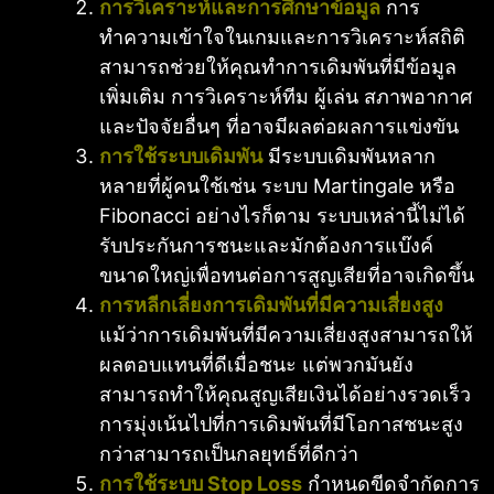
การวิเคราะห์และการศึกษาข้อมูล
การ
ทำความเข้าใจในเกมและการวิเคราะห์สถิติ
สามารถช่วยให้คุณทำการเดิมพันที่มีข้อมูล
เพิ่มเติม การวิเคราะห์ทีม ผู้เล่น สภาพอากาศ
และปัจจัยอื่นๆ ที่อาจมีผลต่อผลการแข่งขัน
การใช้ระบบเดิมพัน
มีระบบเดิมพันหลาก
หลายที่ผู้คนใช้เช่น ระบบ Martingale หรือ
Fibonacci อย่างไรก็ตาม ระบบเหล่านี้ไม่ได้
รับประกันการชนะและมักต้องการแบ๊งค์
ขนาดใหญ่เพื่อทนต่อการสูญเสียที่อาจเกิดขึ้น
การหลีกเลี่ยงการเดิมพันที่มีความเสี่ยงสูง
แม้ว่าการเดิมพันที่มีความเสี่ยงสูงสามารถให้
ผลตอบแทนที่ดีเมื่อชนะ แต่พวกมันยัง
สามารถทำให้คุณสูญเสียเงินได้อย่างรวดเร็ว
การมุ่งเน้นไปที่การเดิมพันที่มีโอกาสชนะสูง
กว่าสามารถเป็นกลยุทธ์ที่ดีกว่า
การใช้ระบบ Stop Loss
กำหนดขีดจำกัดการ