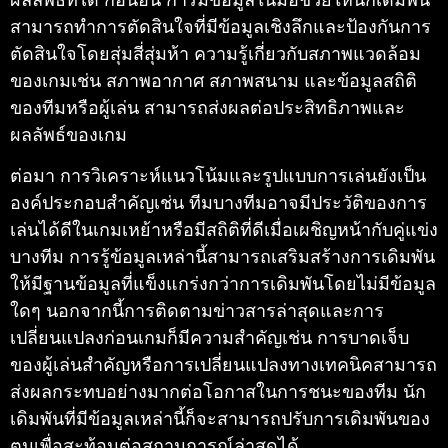
สามารถทำการตัดสินใจที่มีข้อมูลเชิงลึกและป้องกันการ
ตัดสินใจโดยสุ่มสี่สุ่มห้า ความรู้เกี่ยวกับสภาพแวดล้อม
ของเกมเช่น สภาพอากาศ สภาพสนาม และข้อมูลสถิติ
ของทีมหรือผู้เล่น สามารถส่งผลต่อประสิทธิภาพและ
ผลลัพธ์ของเกม
ต่อมา การวิเคราะห์แนวโน้มและรูปแบบการเล่นยังเป็น
องค์ประกอบสำคัญเช่น ทีมบางทีมอาจมีประวัติของการ
เล่นได้ดีในเกมเหย้าหรือมีสถิติที่ดีเมื่อเผชิญหน้ากับคู่แข่ง
บางทีม การรู้ข้อมูลเหล่านี้สามารถเสริมสร้างการเดิมพัน
ให้มีฐานข้อมูลที่แข็งแกร่งกว่าการเดิมพันโดยไม่มีข้อมูล
ใดๆ นอกจากนี้การติดตามข่าวสารล่าสุดและการ
เปลี่ยนแปลงก่อนเกมก็มีความสำคัญเช่น การบาดเจ็บ
ของผู้เล่นสำคัญหรือการเปลี่ยนแปลงทางเทคนิคสามารถ
ส่งผลกระทบอย่างมากต่อโอกาสในการชนะของทีม นัก
เดิมพันที่มีข้อมูลเหล่านี้ก็จะสามารถปรับการเดิมพันของ
ตนเพื่อสะท้อนต่อสถานการณ์ล่าสุดได้