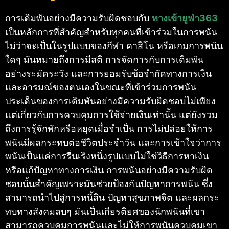
การเดิมพันอย่างมีความรับผิดชอบกับ
ทางเข้ายูฟ่า363
เป็นหลักการที่สำคัญสำหรับทุกคนที่เข้าร่วมในการพนัน
ไม่ว่าจะเป็นในรูปแบบของกีฬา คาสิโน หรือเกมการพนัน
ใดๆ มันหมายถึงการมีสติ การจัดการกับการเดิมพัน
อย่างระมัดระวัง และการยอมรับข้อจำกัดทางการเงิน
และอารมณ์ของตนเองในขณะที่เข้าร่วมการพนัน
ประเด็นของการเดิมพันอย่างมีความรับผิดชอบไม่เพียง
แต่เกี่ยวกับการควบคุมการใช้จ่ายเงินเท่านั้น แต่ยังรวม
ถึงการรู้จักพักหรือหยุดเมื่อจำเป็น การไม่ปล่อยให้การ
พนันมีผลกระทบต่อชีวิตประจำวัน และการเข้าใจว่าการ
พนันเป็นแค่การรื่นเริงหนึ่งรูปแบบไม่ใช่วิธีการหาเงิน
หรือแก้ปัญหาทางการเงิน การพนันอย่างมีความรับผิด
ชอบนั้นสำคัญเพราะมันช่วยป้องกันปัญหาการพนัน ซึ่ง
สามารถนำไปสู่การหนี้สิน ปัญหาสุขภาพจิต และผลกระ
ทบทางสังคมลบๆ มันเป็นเกียรติยศของนักพนันที่เขา
สามารถควบคุมการพนันและไม่ให้การพนันควบคุมเขา