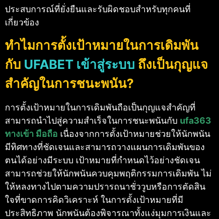
ประสบการณ์ที่ยั่งยืนและรับผิดชอบสำหรับทุกคนที่
เกี่ยวข้อง
ทำไมการตั้งเป้าหมายในการเดิมพัน
กับ
UFABET เข้าสู่ระบบ
ถึงเป็นกุญแจ
สำคัญในการชนะพนัน?
การตั้งเป้าหมายในการเดิมพันถือเป็นกุญแจสำคัญที่
สามารถนำไปสู่ความสำเร็จในการชนะพนันกับ
ufa363
ทางเข้า มือถือ
เนื่องจากการตั้งเป้าหมายช่วยให้นักพนัน
มีทิศทางที่ชัดเจนและสามารถวางแผนการเดิมพันของ
ตนได้อย่างมีระบบ เป้าหมายที่กำหนดไว้อย่างชัดเจน
สามารถช่วยให้นักพนันควบคุมพฤติกรรมการเดิมพัน ไม่
ให้หลงทางไปตามความปรารถนาชั่ววูบหรือการตัดสิน
ใจที่ขาดการคิดวิเคราะห์ ในการตั้งเป้าหมายที่มี
ประสิทธิภาพ นักพนันต้องพิจารณาทั้งแง่มุมการเงินและ