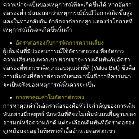
ความน่าจะเป็นของเหตุการณ์ที่จะเกิดขึ้นได้ หากอัตรา
ต่อรองต่ำ มันบ่งบอกว่าเหตุการณ์นั้นมีโอกาสเกิดขึ้นสูง
และในทางกลับกัน ถ้าอัตราต่อรองสูง แสดงว่าโอกาสที่
เหตุการณ์นั้นจะเกิดขึ้นนั้นต่ำ
อัตราต่อรองกับการจัดการความเสี่ยง
ผู้เดิมพันที่มีประสบการณ์ใช้อัตราต่อรองเพื่อจัดการ
ความเสี่ยงของพวกเขา พวกเขาจะวางเดิมพันกับอัตรา
ต่อรองที่พวกเขาคิดว่ามอบคุณค่าที่ดี (Value Bet) ซึ่งคือ
การเดิมพันที่อัตราต่อรองที่เสนอมานั้นดีกว่าที่ความน่า
จะเป็นจริงของเหตุการณ์นั้นควรจะเป็น
การหาคุณค่าในอัตราต่อรอง
การหาคุณค่าในอัตราต่อรองคือหัวใจสำคัญของการเดิม
พันอย่างมีกลยุทธ์ นักพนันที่ดีจะไม่เดิมพันบนพื้นฐานของ
อารมณ์หรือความภักดี แต่จะเลือกเดิมพันที่อัตราต่อรอง
ดูเหมือนจะอยู่ในทิศทางที่เอื้ออำนวยต่อพวกเขา