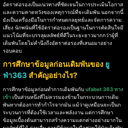
อัตราต่อรองเป็นแนวทางที่ชัดเจนในการประเมินโอกาส
และความคาดหวังของเหตุการณ์ที่จะเดิมพัน นอกจากนี้
ยังเป็นเครื่องมือในการกำหนดกลยุทธ์และจัดการความ
เสี่ยง นักพนันที่ใช้อัตราต่อรองเป็นฐานในการตัดสินใจมี
แนวโน้มที่จะบรรลุผลลัพธ์ที่ดีในระยะยาวมากกว่าผู้ที่
เดิมพันโดยไม่คำนึงถึงอัตราต่อรองที่เสนอมาอย่าง
รอบคอบ
การศึกษาข้อมูลก่อนเดิมพันของ
ยู
ฟ่า363
สำคัญอย่างไร?
การศึกษาข้อมูลก่อนทำการเดิมพันกับ
ufabet 363 ทาง
เข้า
เป็นส่วนหนึ่งที่ไม่ควรมองข้ามในกระบวนการเดิม
พันหากต้องการทำกำไรจากมัน แม้ว่าดูเหมือนจะเป็นก
ระบวนการที่ต้องใช้เวลาและพลังงาน แต่การศึกษา
ข้อมูลเบื้องต้นสามารถสร้างความแตกต่างอย่างมากใน
ผลลัพธ์ที่ได้ ก่อนอื่น การมีข้อมูลในมือช่วยให้นักเดิมพัน