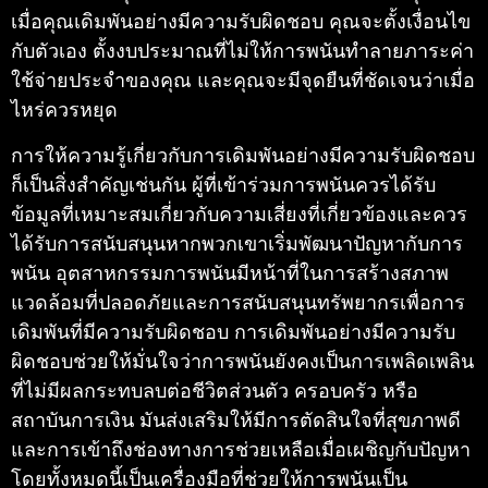
เมื่อคุณเดิมพันอย่างมีความรับผิดชอบ คุณจะตั้งเงื่อนไข
กับตัวเอง ตั้งงบประมาณที่ไม่ให้การพนันทำลายภาระค่า
ใช้จ่ายประจำของคุณ และคุณจะมีจุดยืนที่ชัดเจนว่าเมื่อ
ไหร่ควรหยุด
การให้ความรู้เกี่ยวกับการเดิมพันอย่างมีความรับผิดชอบ
ก็เป็นสิ่งสำคัญเช่นกัน ผู้ที่เข้าร่วมการพนันควรได้รับ
ข้อมูลที่เหมาะสมเกี่ยวกับความเสี่ยงที่เกี่ยวข้องและควร
ได้รับการสนับสนุนหากพวกเขาเริ่มพัฒนาปัญหากับการ
พนัน อุตสาหกรรมการพนันมีหน้าที่ในการสร้างสภาพ
แวดล้อมที่ปลอดภัยและการสนับสนุนทรัพยากรเพื่อการ
เดิมพันที่มีความรับผิดชอบ การเดิมพันอย่างมีความรับ
ผิดชอบช่วยให้มั่นใจว่าการพนันยังคงเป็นการเพลิดเพลิน
ที่ไม่มีผลกระทบลบต่อชีวิตส่วนตัว ครอบครัว หรือ
สถาบันการเงิน มันส่งเสริมให้มีการตัดสินใจที่สุขภาพดี
และการเข้าถึงช่องทางการช่วยเหลือเมื่อเผชิญกับปัญหา
โดยทั้งหมดนี้เป็นเครื่องมือที่ช่วยให้การพนันเป็น