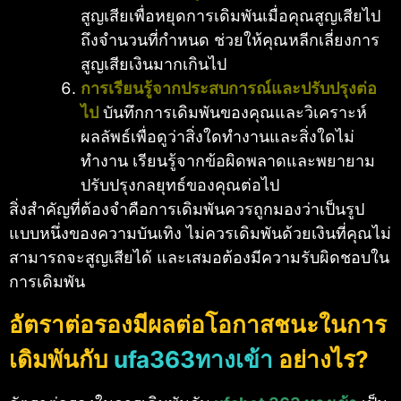
สูญเสียเพื่อหยุดการเดิมพันเมื่อคุณสูญเสียไป
ถึงจำนวนที่กำหนด ช่วยให้คุณหลีกเลี่ยงการ
สูญเสียเงินมากเกินไป
การเรียนรู้จากประสบการณ์และปรับปรุงต่อ
ไป
บันทึกการเดิมพันของคุณและวิเคราะห์
ผลลัพธ์เพื่อดูว่าสิ่งใดทำงานและสิ่งใดไม่
ทำงาน เรียนรู้จากข้อผิดพลาดและพยายาม
ปรับปรุงกลยุทธ์ของคุณต่อไป
สิ่งสำคัญที่ต้องจำคือการเดิมพันควรถูกมองว่าเป็นรูป
แบบหนึ่งของความบันเทิง ไม่ควรเดิมพันด้วยเงินที่คุณไม่
สามารถจะสูญเสียได้ และเสมอต้องมีความรับผิดชอบใน
การเดิมพัน
อัตราต่อรองมีผลต่อโอกาสชนะในการ
เดิมพันกับ
ufa363ทางเข้า
อย่างไร?