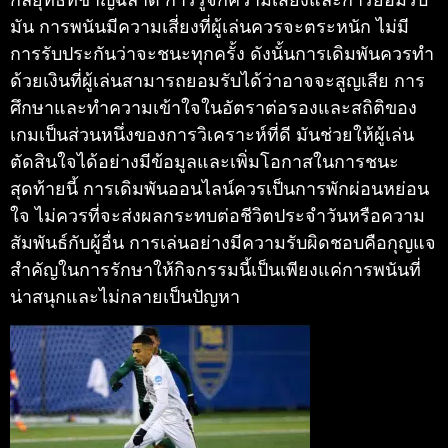
มัน การพนันมีความเสี่ยงที่ผู้เล่นควรจะตระหนัก ไม่มี
การรับประกันว่าจะชนะทุกครั้ง ดังนั้นการเดิมพันควรทำ
ด้วยเงินที่ผู้เล่นสามารถยอมรับได้ว่าอาจจะสูญเสีย การ
ศึกษาและทำความเข้าใจในอัตราต่อรองและสถิติของ
เกมเป็นส่วนหนึ่งของการวิเคราะห์ที่ดี มันช่วยให้ผู้เล่น
ตัดสินใจได้อย่างมีข้อมูลและเพิ่มโอกาสในการชนะ
สุดท้ายนี้ การเดิมพันออนไลน์ควรเป็นการพักผ่อนหย่อน
ใจ ไม่ควรที่จะส่งผลกระทบต่อชีวิตประจำวันหรือความ
สัมพันธ์กับผู้อื่น การเล่นอย่างมีความรับผิดชอบคือกุญแจ
สำคัญในการรักษาให้กิจกรรมนี้เป็นเพียงแค่การพนันที่
น่าสนุกและไม่กลายเป็นปัญหา