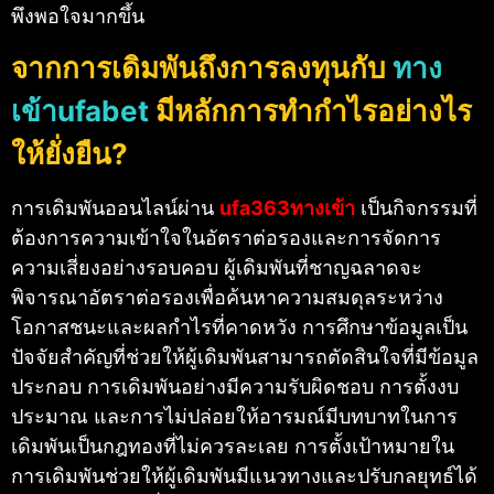
พึงพอใจมากขึ้น
จากการเดิมพันถึงการลงทุนกับ
ทาง
เข้าufabet
มีหลักการทำกำไรอย่างไร
ให้ยั่งยืน?
การเดิมพันออนไลน์ผ่าน
ufa363ทางเข้า
เป็นกิจกรรมที่
ต้องการความเข้าใจในอัตราต่อรองและการจัดการ
ความเสี่ยงอย่างรอบคอบ ผู้เดิมพันที่ชาญฉลาดจะ
พิจารณาอัตราต่อรองเพื่อค้นหาความสมดุลระหว่าง
โอกาสชนะและผลกำไรที่คาดหวัง การศึกษาข้อมูลเป็น
ปัจจัยสำคัญที่ช่วยให้ผู้เดิมพันสามารถตัดสินใจที่มีข้อมูล
ประกอบ การเดิมพันอย่างมีความรับผิดชอบ การตั้งงบ
ประมาณ และการไม่ปล่อยให้อารมณ์มีบทบาทในการ
เดิมพันเป็นกฎทองที่ไม่ควรละเลย การตั้งเป้าหมายใน
การเดิมพันช่วยให้ผู้เดิมพันมีแนวทางและปรับกลยุทธ์ได้