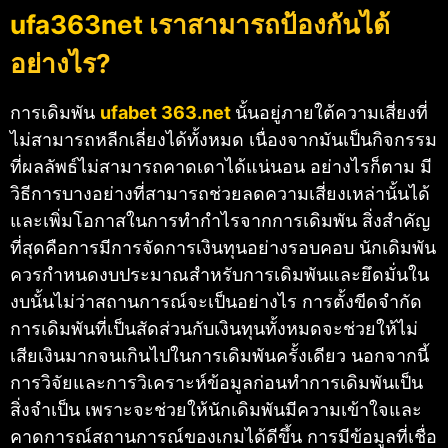
ufa363net
เราสามารถป้องกันได้
อย่างไร?
การเดิมพัน
ufabet 363.net
นั้นอยู่ภายใต้ความเสี่ยงที่
ไม่สามารถหลีกเลี่ยงได้ทั้งหมด เนื่องจากมันเป็นกิจกรรม
ที่ผลลัพธ์ไม่สามารถคาดเดาได้แน่นอน อย่างไรก็ตาม มี
วิธีการบางอย่างที่สามารถช่วยลดความเสี่ยงเหล่านั้นได้
และเพิ่มโอกาสในการทำกำไรจากการเดิมพัน สิ่งสำคัญ
ที่สุดคือการมีการจัดการเงินทุนอย่างรอบคอบ นักเดิมพัน
ควรกำหนดงบประมาณสำหรับการเดิมพันและยึดมั่นใน
งบนั้นไม่ว่าสถานการณ์จะเป็นอย่างไร การตั้งขีดจำกัด
การเดิมพันที่เป็นสัดส่วนกับเงินทุนทั้งหมดจะช่วยให้ไม่
เสียเงินมากจนเกินไปในการเดิมพันครั้งเดียว นอกจากนี้
การวิจัยและการวิเคราะห์ข้อมูลก่อนทำการเดิมพันเป็น
สิ่งจำเป็น เพราะจะช่วยให้นักเดิมพันมีความเข้าใจและ
คาดการณ์สถานการณ์ของเกมได้ดีขึ้น การมีข้อมูลที่เชื่อ