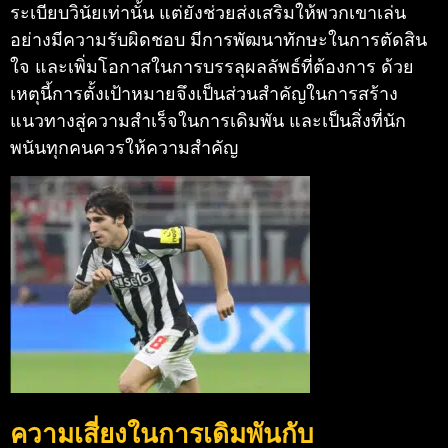
ระเบียบวินัยเท่านั้น แต่ยังช่วยส่งเสริมให้พวกเขาเล่น
อย่างมีความรับผิดชอบ มีการพัฒนาทักษะในการตัดสิน
ใจ และเพิ่มโอกาสในการบรรลุผลลัพธ์ที่ต้องการ ด้วย
เหตุนี้การตั้งเป้าหมายจึงเป็นส่วนสำคัญในการสร้าง
แนวทางสู่ความสำเร็จในการเดิมพัน และเป็นสิ่งที่นัก
พนันทุกคนควรให้ความสำคัญ
ความเสี่ยงในการเดิมพันกับ