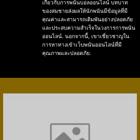
เกี่ยวกับการพนันบอลออนไลน์ บทบาท
ของสมชายส่งผลให้นักพนันมีข้อมูลที่มี
คุณค่าและสามารถเดิมพันอย่างปลอดภัย
และประสบความสำเร็จในวงการการพนัน
ออนไลน์. นอกจากนี้, เขาเชี่ยวชาญใน
การหาทางเข้าเว็บพนันออนไลน์ที่มี
คุณภาพและปลอดภัย.