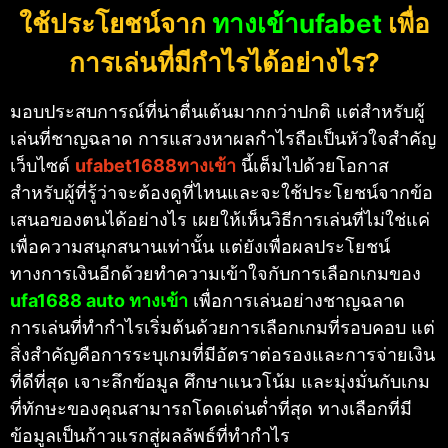
ใช้ประโยชน์จาก
ทางเข้าufabet
เพื่อ
การเล่นที่มีกำไรได้อย่างไร?
มอบประสบการณ์ที่น่าตื่นเต้นมากกว่าปกติ แต่สำหรับผู้
เล่นที่ชาญฉลาด การแสวงหาผลกำไรถือเป็นหัวใจสำคัญ
เว็บไซต์
ufabet1688ทางเข้า
นี้เต็มไปด้วยโอกาส
สำหรับผู้ที่รู้ว่าจะต้องดูที่ไหนและจะใช้ประโยชน์จากข้อ
เสนอของตนได้อย่างไร เผยให้เห็นวิธีการเล่นที่ไม่ใช่แค่
เพื่อความสนุกสนานเท่านั้น แต่ยังเพื่อผลประโยชน์
ทางการเงินอีกด้วยทำความเข้าใจกับการเลือกเกมของ
ufa1688 auto ทางเข้า
เพื่อการเล่นอย่างชาญฉลาด
การเล่นที่ทำกำไรเริ่มต้นด้วยการเลือกเกมที่รอบคอบ แต่
สิ่งสำคัญคือการระบุเกมที่มีอัตราต่อรองและการจ่ายเงิน
ที่ดีที่สุด เจาะลึกข้อมูล ศึกษาแนวโน้ม และมุ่งมั่นกับเกม
ที่ทักษะของคุณสามารถโดดเด่นต่ำที่สุด ทางเลือกที่มี
ข้อมูลเป็นก้าวแรกสู่ผลลัพธ์ที่ทำกำไร