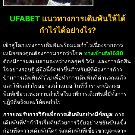
UFABET
แนวทางการเดิมพันให้ได้
กำไรได้อย่างไร?
เข้าสู่โลกแห่งการเดิมพันพร้อมผลกำไรเนื่องจากดาว
เหนือของคุณต้องการมากกว่าโชค
ทางเข้าufa1688
ต้องมีการผสมผสานระหว่างกลยุทธ์ วินัย และการตัดสิน
ใจอย่างรอบรู้ คู่มือนี้จัดทำขึ้นสำหรับผู้ที่ต้องการก้าว
ข้ามการเดิมพันทั่วไป เพื่อทำการเดิมพันที่คำนวณแล้ว
และให้ผลกำไรอย่างสม่ำเสมอ ในที่นี้ เราจะเปิดเผย
พิมพ์เขียวแห่งความสำเร็จในเวทีการเดิมพันที่มีทั้งการ
ปฏิบัติจริงและให้ผลกำไร
การยอมรับการวิจัยเพื่อการเดิมพันอย่างมีข้อมูล:
การ
เดิมพันที่ทำกำไรเริ่มต้นด้วยการวิจัยอย่างขยันขันแข็ง
ก่อนที่จะวางเดิมพันใดๆ นักเดิมพันที่เชี่ยวชาญจะเจาะ