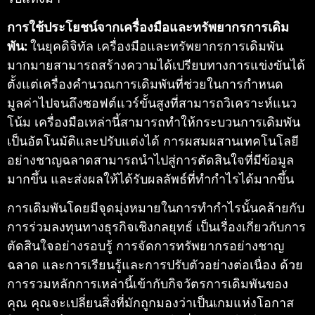
การใช้ประโยชน์จากเครื่องมือและทรัพยากรการเดิม
พัน:
ในยุคดิจิทัล เครื่องมือและทรัพยากรการเดิมพัน
มากมายสามารถสร้างความได้เปรียบทางการแข่งขันได้
ตั้งแต่เครื่องคำนวณการเดิมพันที่ช่วยในการกำหนด
มูลค่าไปจนถึงซอฟต์แวร์ขั้นสูงที่สามารถวิเคราะห์แนว
โน้ม เครื่องมือเหล่านี้สามารถทำให้กระบวนการเดิมพัน
เป็นอัตโนมัติและปรับแต่งได้ การผสมผสานเทคโนโลยี
อย่างชาญฉลาดสามารถนำไปสู่การตัดสินใจที่มีข้อมูล
มากขึ้น และส่งผลให้ได้รับผลลัพธ์ที่ทำกำไรได้มากขึ้น
การเดิมพันโดยมีจุดมุ่งหมายในการทำกำไรนั้นคล้ายกับ
การร่วมลงทุนทางธุรกิจเชิงกลยุทธ์ เป็นเรื่องเกี่ยวกับการ
ตัดสินใจอย่างรอบรู้ การจัดการทรัพยากรอย่างชาญ
ฉลาด และการเรียนรู้และการปรับตัวอย่างต่อเนื่อง ด้วย
การรวมหลักการเหล่านี้เข้ากับกิจวัตรการเดิมพันของ
คุณ คุณจะเปลี่ยนสิ่งที่มักถูกมองว่าเป็นเกมแห่งโอกาส