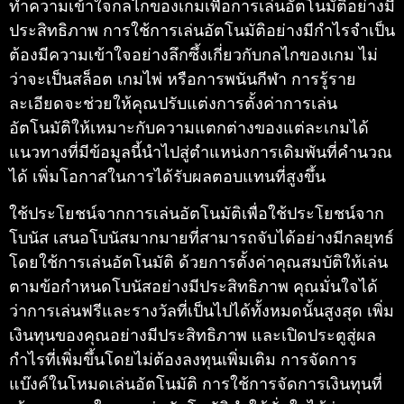
ทำความเข้าใจกลไกของเกมเพื่อการเล่นอัตโนมัติอย่างมี
ประสิทธิภาพ การใช้การเล่นอัตโนมัติอย่างมีกำไรจำเป็น
ต้องมีความเข้าใจอย่างลึกซึ้งเกี่ยวกับกลไกของเกม ไม่
ว่าจะเป็นสล็อต เกมไพ่ หรือการพนันกีฬา การรู้ราย
ละเอียดจะช่วยให้คุณปรับแต่งการตั้งค่าการเล่น
อัตโนมัติให้เหมาะกับความแตกต่างของแต่ละเกมได้
แนวทางที่มีข้อมูลนี้นำไปสู่ตำแหน่งการเดิมพันที่คำนวณ
ได้ เพิ่มโอกาสในการได้รับผลตอบแทนที่สูงขึ้น
ใช้ประโยชน์จากการเล่นอัตโนมัติเพื่อใช้ประโยชน์จาก
โบนัส เสนอโบนัสมากมายที่สามารถจับได้อย่างมีกลยุทธ์
โดยใช้การเล่นอัตโนมัติ ด้วยการตั้งค่าคุณสมบัติให้เล่น
ตามข้อกำหนดโบนัสอย่างมีประสิทธิภาพ คุณมั่นใจได้
ว่าการเล่นฟรีและรางวัลที่เป็นไปได้ทั้งหมดนั้นสูงสุด เพิ่ม
เงินทุนของคุณอย่างมีประสิทธิภาพ และเปิดประตูสู่ผล
กำไรที่เพิ่มขึ้นโดยไม่ต้องลงทุนเพิ่มเติม การจัดการ
แบ๊งค์ในโหมดเล่นอัตโนมัติ การใช้การจัดการเงินทุนที่