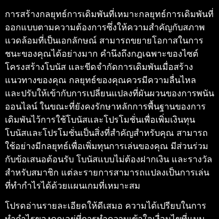
การสร้างกลยุทธ์การเดิมพันที่เหมาะกลยุทธ์การเดิมพันที่
ออกแบบตามความต้องการซึ่งให้ความสำคัญกับสภาพ
แวดล้อมที่เป็นเอกลักษณ์ สามารถขยายโอกาสในการ
ชนะของคุณได้อย่างมาก คำนึงถึงกฎเฉพาะของไซต์
โครงสร้างโบนัส และขีดจำกัดการเดิมพันเมื่อสร้าง
แนวทางของคุณ กลยุทธ์ของคุณควรมีความลื่นไหล
และปรับให้เข้ากับการเปลี่ยนแปลงที่ผันผวนของการพนัน
ออนไลน์ ในขณะที่ยังคงรักษาหลักการพื้นฐานของการ
เดิมพันไว้การใช้โบนัสและโปรโมชั่นเพื่อเพิ่มเงินทุน
โบนัสและโปรโมชั่นเป็นสิ่งที่สำคัญสำหรับคุณ สามารถ
ใช้อย่างมีกลยุทธ์เพื่อเพิ่มทุนการเล่นของคุณ มีส่วนร่วม
กับข้อเสนอต้อนรับ โบนัสแบบไม่ต้องฝากเงิน และรางวัล
สำหรับสมาชิก แต่ละรายการสามารถแปลงเป็นการเล่น
ที่ทำกำไรได้ด้วยแผนเกมที่เหมาะสม
โปรดอ่านรายละเอียดให้ดีเสมอ ความได้เปรียบในการ
ทำกำไรของคุณอยู่ที่การทำความเข้าใจเงื่อนไขที่แนบ