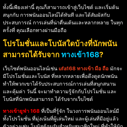
ทั้งนี้เพียงเท่านี้ คุณก็สามารถเข้าสู่เว็บไซต์ และเริ่มต้น
สนุกกับ การพนันออนไลน์ได้ทันที และได้สัมผัสกับ
ประสบการณ์ การเล่นที่น่าตื่นเต้นและหลากหลาย ในทุก
ครั้งที่ คุณเลือกทางผ่านมือถือ
โปรโมชั่นและโบนัสใดบ้างที่นักพนัน
สามารถได้รับจาก
ทางเข้า168
?
เว็บไซต์พนันออนไลน์เช่น
ufa168 ทางเข้า มือ ถือ
มักจะ
มีโปรโมชั่นและโบนัส ที่หลากหลายเพื่อดึงดูดนักพนัน
ทำให้พวกเขาได้รับประสบการณ์การเล่นที่สนุกสนาน
และคุ้มค่า วันนี้ จะมาทำความรู้จักกับโปรโมชั่น และ
โบนัสที่นักพนันสามารถ ได้รับจากเว็บไซต์
ทางเข้ายูฟ่า 168
ที่เป็นที่รู้จัก ในวงการพนันออนไลน์มี
ทั้งโปรโมชั่น ที่มุ่งเน้นที่ผู้เล่นใหม่ และผู้เล่นที่มีอยู่แล้ว
ตัวอย่างเช่น โบนัสต้อนรับสำหรับสมาชิกใหม่ ที่ทำให้นัก