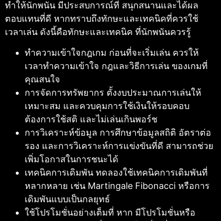
ทำให้นักพนัน มีประสบการณ์ที่ สนุกสนานและได้ผล
ตอบแทนที่ดี หากทราบถึงทักษะและเทคนิคที่ควรใช้
เวลาเล่น ดังนี้คือทักษะและเทคนิค ที่นักพนันควรรู้
ทำความเข้าใจกฎเกม ก่อนที่จะเริ่มเล่น ควรให้
เวลาทำความเข้าใจ กฎและวิธีการเล่น ของเกมที่
คุณสนใจ
การจัดการทรัพยากร ตั้งงบประมาณการเล่นให้
เหมาะสม และควบคุมการใช้เงินให้รอบคอบ
ต้องการใช้สติ และไม่เล่นเกินพอร์ช
การวิเคราะห์ข้อมูล การศึกษาข้อมูลสถิติ อัตราต่อ
รอง และการวิเคราะห์การแข่งขันที่ดี สามารถช่วย
เพิ่มโอกาสในการชนะได้
เทคนิคการเดิมพัน ทดลองใช้เทคนิคการเดิมพันที่
หลากหลาย เช่น Martingale Fibonacci หรือการ
เดิมพันแบบเป็นกลยุทธ์
ใช้โปรโมชั่นอย่างเต็มที่ หาก มีโปรโมชั่นหรือ