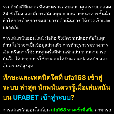
รวมถึงยังมีทีมงาน ที่คอยตรวจสอบและ ดูแลระบบตลอด
24 ชั่วโมง และมีการสนับสนุน จากหลายธนาคารชั้นนำ
ทำให้การทำธุรกรรมสามารถดำเนินการ ได้รวดเร็วและ
ปลอดภัย
การเล่นพนันออนไลน์ มือถือ จึงมีความปลอดภัยในทุก
ด้าน ไม่ว่าจะเป็นข้อมูลส่วนตัว การทำธุรกรรมทางการ
เงิน หรือการใช้งานทุกครั้งที่ท่านเข้าเล่น ท่านสามารถ
มั่นใจ ได้ว่าทุกการใช้งาน จะได้รับความปลอดภัย และ
คุ้มครองที่สูงสุด
ทักษะและเทคนิคใดที่ ufa168 เข้าสู่
ระบบ ล่าสุด
นักพนันควรรู้เมื่อเล่นพนัน
บน
UFABET เข้าสู่ระบบ
?
การเล่นพนันออนไลน์บน
ufa168 ทางเข้ามือถือ
สามารถ