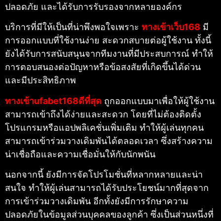
ปลอดภัย และได้รับการรับรองจากหลายองค์กร
บริการที่มีให้เป็นที่น่าพึงพอใจเพราะ
ทางเข้าเว็บ168
มี
การออกแบบที่ใช้งานง่าย สะดวกสบายต่อผู้ใช้งาน ทั้งนี้
ยังได้รับการสนับสนุนจากทีมงานที่มีประสบการณ์ ทำให้
การตอบสนองต่อปัญหาหรือข้อสงสัยที่เกิดขึ้นได้ด่วน
และมีประสิทธิภาพ
ทางเข้าufabet168ดีที่สุด
ถูกออกแบบมาเพื่อให้ผู้ใช้งาน
สามารถเข้าถึงได้ง่ายและสะดวก โดยที่ไม่ต้องติดตั้ง
โปรแกรมหรือแอปพลิเคชั่นเพิ่มเติม ทำให้ผู้เล่นทุกคน
สามารถเข้าร่วมวางเดิมพันได้ตลอดเวลา ซึ่งสร้างความ
น่าเชื่อถือและความเชื่อมั่นให้กับนักพนัน
นอกจากนี้ ยังมีการจัดโปรโมชั่นที่หลากหลายและน่า
สนใจ ทำให้ผู้เล่นสามารถได้รับประโยชน์มากที่สุดจาก
การเข้าร่วมวางเดิมพัน อีกทั้งยังมีการรักษาความ
ปลอดภัยในข้อมูลส่วนบุคคลของลูกค้า ซึ่งเป็นส่วนหนึ่งที่