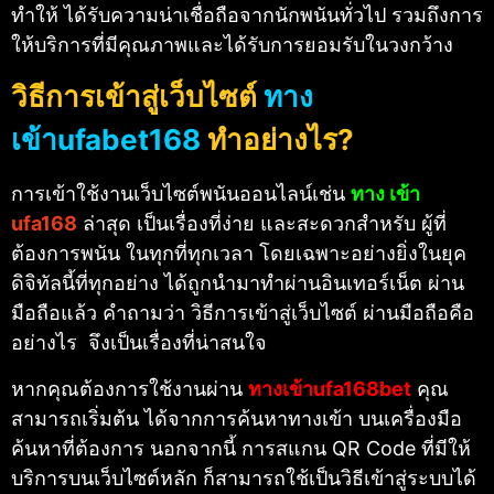
ทำให้ ได้รับความน่าเชื่อถือจากนักพนันทั่วไป รวมถึงการ
ให้บริการที่มีคุณภาพและได้รับการยอมรับในวงกว้าง
วิธีการเข้าสู่เว็บไซต์
ทาง
เข้าufabet168
ทำอย่างไร?
การเข้าใช้งานเว็บไซต์พนันออนไลน์เช่น
ทาง เข้า
ufa168
ล่าสุด เป็นเรื่องที่ง่าย และสะดวกสำหรับ ผู้ที่
ต้องการพนัน ในทุกที่ทุกเวลา โดยเฉพาะอย่างยิ่งในยุค
ดิจิทัลนี้ที่ทุกอย่าง ได้ถูกนำมาทำผ่านอินเทอร์เน็ต ผ่าน
มือถือแล้ว คำถามว่า วิธีการเข้าสู่เว็บไซต์ ผ่านมือถือคือ
อย่างไร จึงเป็นเรื่องที่น่าสนใจ
หากคุณต้องการใช้งานผ่าน
ทางเข้าufa168bet
คุณ
สามารถเริ่มต้น ได้จากการค้นหาทางเข้า บนเครื่องมือ
ค้นหาที่ต้องการ นอกจากนี้ การสแกน QR Code ที่มีให้
บริการบนเว็บไซต์หลัก ก็สามารถใช้เป็นวิธีเข้าสู่ระบบได้