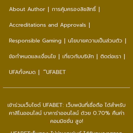
About Author
การคุ้มครองลิขสิทธิ์
Accreditations and Approvals
Responsible Gaming
นโยบายความเป็นส่วนตัว
ข้อกำหนดและเงื่อนไข
เกี่ยวกับบริษัท
ติดต่อเรา
UFAทั้งหมด
ีUFABET
เข้าร่วมเว็บไซต์ UFABET: เว็บพนันที่เชื่อถือ ได้สำหรับ
คาสิโนออนไลน์ บาคาร่าออนไลน์ ด้วย 0.70% คืนค่า
คอมมิชชั่น สูง!