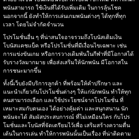
พนันสามารถ ใช้เงินที่ได้รับเพิ่มเติม ในการลุ้นโชค
นอกจากนี้ ยังทำให้การเล่นเกมพนันต่างๆ ได้ทุกที่ทุก
เวลา โดยไม่จำกัดจำนวน
โปรโมชั่นอื่น ๆ ที่น่าสนใจอาจรวมถึงโบนัสเติมเงิน
โบนัสแคชแบ็ค หรือโปรโมชั่นที่มีเงื่อนไขเฉพาะ เช่น
การแข่งขันเกม หรือการวางเดิมพันในกีฬาที่มีโอกาสได้
รับรางวัลมากมาย เพื่อส่งเสริมให้นักพนัน มีโอกาสใน
การชนะมากขึ้น
ทั้งนี้เว็บยังมีบริการลูกค้า ที่พร้อมให้คำปรึกษา และ
แนะนำเกี่ยวกับโปรโมชั่นต่างๆ ให้แก่นักพนัน ทำให้ทุก
คนสามารถเลือก และใช้ประโยชน์จากโปรโมชั่น ที่
เหมาะสมกับตนเอง ได้อย่างคุ้มค่า และสนุกสนาน นัก
พนันจะได้ สัมผัสประสบการณ์ ที่ไม่เหมือนใคร กับโปร
โมชั่นและโบนัสที่จัดเตรียมไว้เพื่อ เสริมสร้างความตื่น
เต้นในการเล่น ทำให้การพนันนั้นเป็นเรื่อง ที่น่าติดตาม