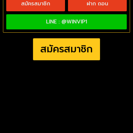
สมัครสมาชิก
ฝาก ถอน
LINE : @WINVIP1
สมัครสมาชิก