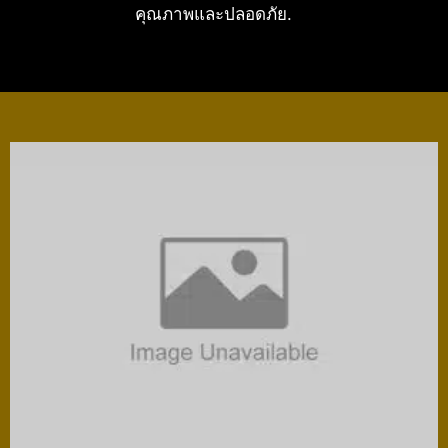
คุณภาพและปลอดภัย.