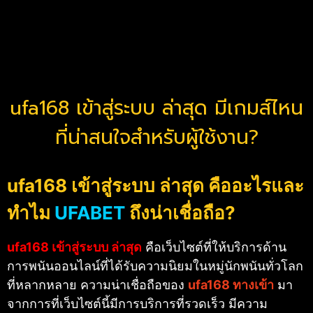
ufa168 เข้าสู่ระบบ ล่าสุด มีเกมส์ไหน
ที่น่าสนใจสำหรับผู้ใช้งาน?
ufa168 เข้าสู่ระบบ ล่าสุด คืออะไรและ
ทำไม
UFABET
ถึงน่าเชื่อถือ?
ufa168 เข้าสู่ระบบ ล่าสุด
คือเว็บไซต์ที่ให้บริการด้าน
การพนันออนไลน์ที่ได้รับความนิยมในหมู่นักพนันทั่วโลก
ที่หลากหลาย ความน่าเชื่อถือของ
ufa168 ทางเข้า
มา
จากการที่เว็บไซต์นี้มีการบริการที่รวดเร็ว มีความ