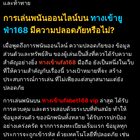
และท้าทาย
การเล่นพนันออนไลน์บน
ทางเข้ายู
ฟ่า168
มีความปลอดภัยหรือไม่?
เมื่อพูดถึงการพนันออนไลน์ ความปลอดภัยของ ข้อมูล
ส่วนตัวและทรัพย์สิน ของผู้เล่นเป็นสิ่งที่ควรได้รับความ
สำคัญอย่างยิ่ง
ทางเข้าufa168
มือถือ ยังเป็นหนึ่งในเว็บ
ที่ให้ความสำคัญกับเรื่องนี้ วางเป้าหมายที่จะ สร้าง
ประสบการณ์การเล่น ที่ไม่เพียงแต่สนุกสนานแต่ยัง
ปลอดภัย
การเล่นพนันบน
ทางเข้าufabet168 vip
ล่าสุด ได้รับ
การควบคุม และตรวจสอบด้วยระบบที่ทันสมัย ทำให้
ข้อมูลส่วนตัว ของนักพนันทั้งหลาย ได้รับการปกป้อง
อย่างเคร่งครัด จากการลงทะเบียนเริ่มแรก ข้อมูลทุก
ประการจะถูกเข้ารหัส ด้วยเทคโนโลยีที่ปลอดภัย เช่น