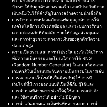
ความช่วยเหลือ การตอบคำถามและการแก้ไข
ปัญหา ให้กับลูกค้าอย่างรวดเร็ว และมีประสิทธิภาพ
เป็นหนึ่งในวิธีที่สำคัญในการสร้างความน่าเชื่อถือ
การรักษาความปลอดภัยของข้อมูลลูกค้า การใช้
เทคโนโลยีการเข้ารหัสข้อมูล และระบบการรักษา
ความปลอดภัยที่ทันสมัย ช่วยให้ข้อมูลส่วนบุคคล
และการทำธุรกรรมทางการเงินของลูกค้ามีความ
ปลอดภัยสูง
ความเป็นธรรมและความโปร่งใส มุ่งเน้นให้บริการ
ที่มีความเป็นธรรมและโปร่งใส การใช้ RNG
(Random Number Generator) ในเกมสล็อตและ
เกมคาสิโนเพื่อรับประกันความเป็นธรรมในการเล่น
การออกแบบเว็บไซต์ที่เป็นมิตรกับผู้ใช้ การมี
เว็บไซต์ที่มี การออกแบบที่เป็นที่ดีกับ ผู้ใช้และ
การนำทางที่ง่ายดาย ช่วยให้ผู้ใช้สามารถเข้าถึง
และใช้งานบริการได้ อย่างไม่มีปัญหา
การนำเสนอเกมและเดิมพันที่หลากหลาย การนำ