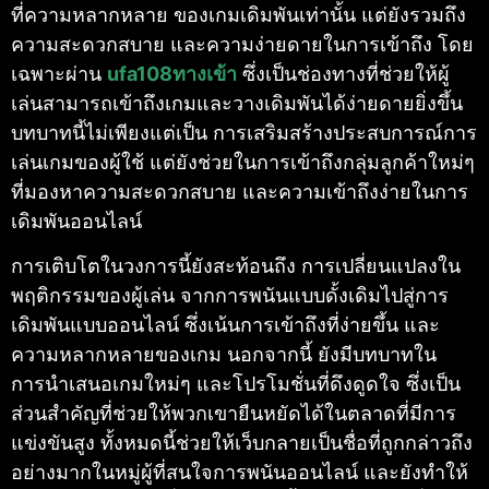
ที่ความหลากหลาย ของเกมเดิมพันเท่านั้น แต่ยังรวมถึง
ความสะดวกสบาย และความง่ายดายในการเข้าถึง โดย
เฉพาะผ่าน
ufa108ทางเข้า
ซึ่งเป็นช่องทางที่ช่วยให้ผู้
เล่นสามารถเข้าถึงเกมและวางเดิมพันได้ง่ายดายยิ่งขึ้น
บทบาทนี้ไม่เพียงแต่เป็น การเสริมสร้างประสบการณ์การ
เล่นเกมของผู้ใช้ แต่ยังช่วยในการเข้าถึงกลุ่มลูกค้าใหม่ๆ
ที่มองหาความสะดวกสบาย และความเข้าถึงง่ายในการ
เดิมพันออนไลน์
การเติบโตในวงการนี้ยังสะท้อนถึง การเปลี่ยนแปลงใน
พฤติกรรมของผู้เล่น จากการพนันแบบดั้งเดิมไปสู่การ
เดิมพันแบบออนไลน์ ซึ่งเน้นการเข้าถึงที่ง่ายขึ้น และ
ความหลากหลายของเกม นอกจากนี้ ยังมีบทบาทใน
การนำเสนอเกมใหม่ๆ และโปรโมชั่นที่ดึงดูดใจ ซึ่งเป็น
ส่วนสำคัญที่ช่วยให้พวกเขายืนหยัดได้ในตลาดที่มีการ
แข่งขันสูง ทั้งหมดนี้ช่วยให้เว็บกลายเป็นชื่อที่ถูกกล่าวถึง
อย่างมากในหมู่ผู้ที่สนใจการพนันออนไลน์ และยังทำให้