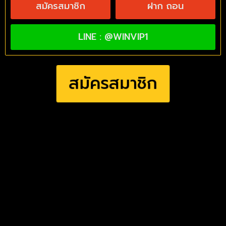
สมัครสมาชิก
ฝาก ถอน
LINE : @WINVIP1
สมัครสมาชิก