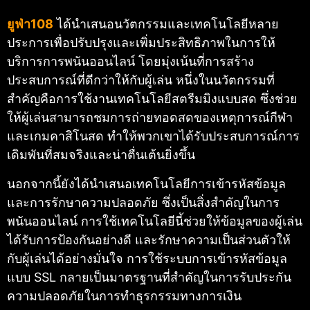
ยูฟ่า108
ได้นำเสนอนวัตกรรมและเทคโนโลยีหลาย
ประการเพื่อปรับปรุงและเพิ่มประสิทธิภาพในการให้
บริการการพนันออนไลน์ โดยมุ่งเน้นที่การสร้าง
ประสบการณ์ที่ดีกว่าให้กับผู้เล่น หนึ่งในนวัตกรรมที่
สำคัญคือการใช้งานเทคโนโลยีสตรีมมิงแบบสด ซึ่งช่วย
ให้ผู้เล่นสามารถชมการถ่ายทอดสดของเหตุการณ์กีฬา
และเกมคาสิโนสด ทำให้พวกเขาได้รับประสบการณ์การ
เดิมพันที่สมจริงและน่าตื่นเต้นยิ่งขึ้น
นอกจากนี้ยังได้นำเสนอเทคโนโลยีการเข้ารหัสข้อมูล
และการรักษาความปลอดภัย ซึ่งเป็นสิ่งสำคัญในการ
พนันออนไลน์ การใช้เทคโนโลยีนี้ช่วยให้ข้อมูลของผู้เล่น
ได้รับการป้องกันอย่างดี และรักษาความเป็นส่วนตัวให้
กับผู้เล่นได้อย่างมั่นใจ การใช้ระบบการเข้ารหัสข้อมูล
แบบ SSL กลายเป็นมาตรฐานที่สำคัญในการรับประกัน
ความปลอดภัยในการทำธุรกรรมทางการเงิน