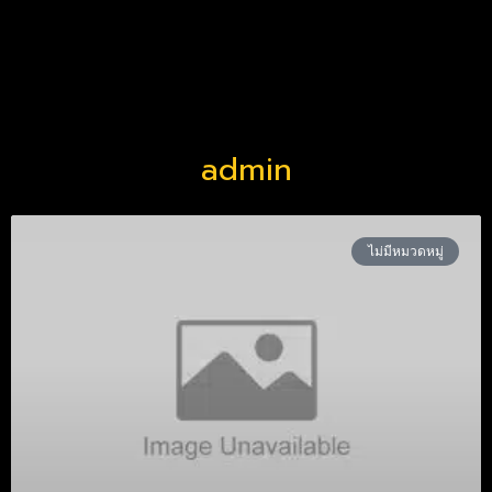
admin
ไม่มีหมวดหมู่