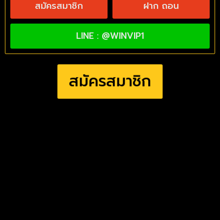
สมัครสมาชิก
ฝาก ถอน
LINE : @WINVIP1
สมัครสมาชิก