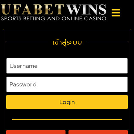
เข้าสู่ระบบ