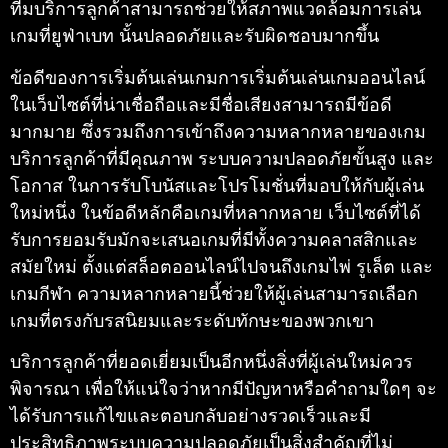
ทีมบริการลูกค้าสามารถช่วยให้สภาพแวดล้อมการเล่น
เกมที่ยูฟ่าเบท นั้นปลอดภัยและรับผิดชอบมากขึ้น
ข้อดีของการเริ่มต้นเล่นเกม
การเริ่มต้นเล่นเกมออนไลน์
ในเว็บไซต์ที่น่าเชื่อถือและมีชื่อเสียงสามารถมีข้อดี
มากมาย ซึ่งรวมถึงการเข้าถึงความหลากหลายของเกม
บริการลูกค้าที่มีคุณภาพ ระบบความปลอดภัยขั้นสูง และ
โอกาส ในการรับโบนัสและโปรโมชั่นที่มอบให้กับผู้เล่น
ใหม่
หนึ่ง ในข้อดีหลักคือเกมที่หลากหลาย เว็บไซต์ที่ได้
รับการยอมรับมักจะเสนอเกมที่มีทั้งความคลาสสิกและ
สมัยใหม่ ตั้งแต่สล็อตออนไลน์ไปจนถึงเกมไพ่ รูเล็ต และ
เกมกีฬา ความหลากหลายนี้ช่วยให้ผู้เล่นสามารถเลือก
เกมที่ตรงกับรสนิยมและระดับทักษะของพวกเขา
บริการลูกค้าที่ยอดเยี่ยมเป็นอีกหนึ่งสิ่งที่ผู้เล่นใหม่ควร
พิจารณา เพื่อให้แน่ใจว่าหากมีปัญหาหรือคำถามใดๆ จะ
ได้รับการแก้ไขและตอบกลับอย่างรวดเร็วและมี
ประสิทธิภาพ
ระบบความปลอดภัยเป็นสิ่งสำคัญที่ไม่