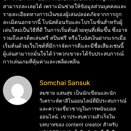
สามารถละเลยได้ เพราะมันช่วยให้ข้อมูลส่วนบุคคลและ
รายละเอียดทางการเงินของผู้เล่นปลอดภัยจากการถูก
ละเมิด
นอกจากนี้ โบนัสต้อนรับและโปรโมชั่นสำหรับผู้
เล่นใหม่เป็นวิธีที่ดี ในการเริ่มต้นด้วยทุนที่เพิ่มขึ้น ซึ่งอาจ
รวมถึงเครดิตเล่นฟรี สปินฟรี หรือโบนัสเงินฝากแรก
เมื่อ
เริ่มต้นด้วยเว็บไซต์ที่มีการจัดการดีและมีชื่อเสียงเช่นนี้
ผู้เล่นสามารถมั่นใจได้ว่าพวกเขาจะได้รับประสบการณ์
การเล่นเกมที่คุ้มค่าและเพลิดเพลิน
Somchai Sansuk
สมชาย แสนสุข เป็นนักเขียนและนัก
วิเคราะห์คาสิโนออนไลน์ที่มีประสบการณ์
และความเชี่ยวชาญในการพนันบอล
ออนไลน์. เขาประสบความสำเร็จใน
บทบาทของ content creator สำหรับ