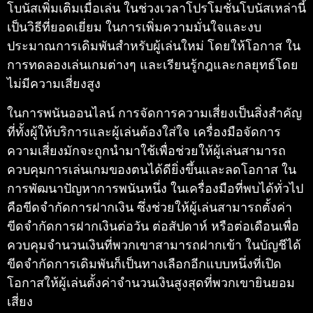
โบนัสเพิ่มเติมเมื่อเล่น ในช่วงเวลาโปรโมชั่น
โบนัสเหล่านี้
เป็นวิธีที่ยอดเยี่ยม ในการเพิ่มความมั่นใจและงบ
ประมาณการเดิมพันสำหรับผู้เล่นใหม่ โดยให้โอกาส ใน
การทดลองเล่นเกมต่างๆ และเรียนรู้กฎและกลยุทธ์โดย
ไม่มีความเสี่ยงสูง
ในการพนันออนไลน์ การจัดการความเสี่ยงเป็นสิ่งสำคัญ
ที่ทั้งผู้ให้บริการและผู้เล่นต้องใส่ใจ เครื่องมือจัดการ
ความเสี่ยงมักจะถูกนำมาใช้เพื่อช่วยให้ผู้เล่นสามารถ
ควบคุมการเล่นเกมของตนได้ดียิ่งขึ้นและลดโอกาส ใน
การพัฒนาปัญหาการพนัน
หนึ่ง ในเครื่องมือที่พบได้ทั่วไป
คือขีดจำกัดการฝากเงิน ซึ่งช่วยให้ผู้เล่นสามารถตั้งค่า
ขีดจำกัดการฝากเงินต่อวัน ต่อสัปดาห์ หรือต่อเดือนเพื่อ
ควบคุมจำนวนเงินที่พวกเขาสามารถฝากเข้า ในบัญชีได้
ขีดจำกัดการเดิมพันก็เป็นทางเลือกอีกแบบหนึ่งที่เปิด
โอกาสให้ผู้เล่นตั้งค่าจำนวนเงินสูงสุดที่พวกเขายินยอม
เสี่ยง