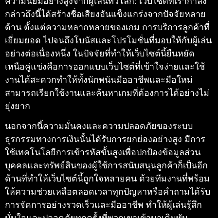
ความนิยมอย่างสูงจากผู้เล่นทั่วโลก: เว็บไซต์ที่เรากำลัง
กล่าวถึงนี้ได้สร้างชื่อเสียงอันแข็งแกร่งจากปัจจัยหลาย
ด้าน ตั้งแต่ความหลากหลายของเกม การบริการลูกค้าที่
เยี่ยมยอด ไปจนถึงโบนัสและโปรโมชั่นที่มอบให้กับผู้เล่น
อย่างต่อเนื่อง
หนึ่ง ในปัจจัยที่ทำให้เว็บไซต์นี้ยืนหยัด
เหนือคู่แข่งคือการออกแบบเว็บไซต์ที่เข้าใจง่ายและใช้
งานได้สะดวก
ทำให้ทั้งนักพนันมืออาชีพและมือใหม่
สามารถเรียกใช้งานและค้นหาเกมที่ต้องการได้อย่างไม่
ยุ่งยาก
นอกจากนี้ความมั่นคงและความปลอดภัยของระบบ
ธุรกรรมทางการเงินนั้นได้รับการยกย่องอย่างสูง มีการ
ใช้เทคโนโลยีการเข้ารหัสขั้นสูงเพื่อปกป้องข้อมูลส่วน
บุคคลและทรัพย์สินของผู้ใช้การสนับสนุนลูกค้าก็เป็นอีก
ด้านที่ทำให้เว็บไซต์นี้ถูกใจหลายคน ด้วยทีมงานที่พร้อม
ให้ความช่วยเหลือตลอดเวลาทุกปัญหาหรือคำถามได้รับ
การจัดการอย่างรวดเร็วและมืออาชีพ ทำให้ผู้เล่นรู้สึก
มั่นใจและปลอดภัยทุกครั้งที่พวกเขาเข้ามาเดิมพัน