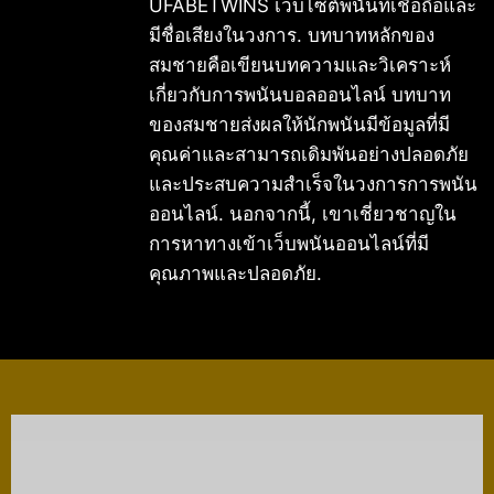
UFABETWINS เว็บไซต์พนันที่เชื่อถือและ
มีชื่อเสียงในวงการ. บทบาทหลักของ
สมชายคือเขียนบทความและวิเคราะห์
เกี่ยวกับการพนันบอลออนไลน์ บทบาท
ของสมชายส่งผลให้นักพนันมีข้อมูลที่มี
คุณค่าและสามารถเดิมพันอย่างปลอดภัย
และประสบความสำเร็จในวงการการพนัน
ออนไลน์. นอกจากนี้, เขาเชี่ยวชาญใน
การหาทางเข้าเว็บพนันออนไลน์ที่มี
คุณภาพและปลอดภัย.