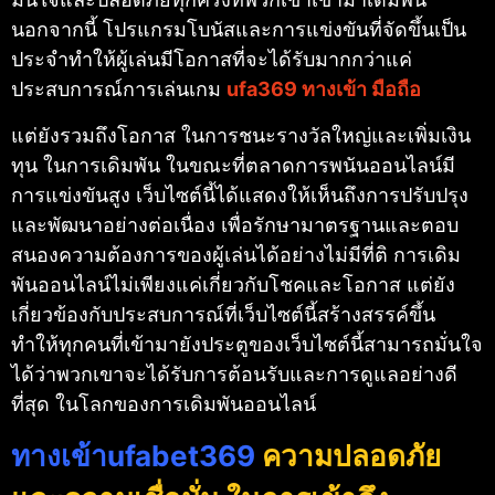
นอกจากนี้ โปรแกรมโบนัสและการแข่งขันที่จัดขึ้นเป็น
ประจำทำให้ผู้เล่นมีโอกาสที่จะได้รับมากกว่าแค่
ประสบการณ์การเล่นเกม
ufa369 ทางเข้า มือถือ
แต่ยังรวมถึงโอกาส ในการชนะรางวัลใหญ่และเพิ่มเงิน
ทุน ในการเดิมพัน ในขณะที่ตลาดการพนันออนไลน์มี
การแข่งขันสูง เว็บไซต์นี้ได้แสดงให้เห็นถึงการปรับปรุง
และพัฒนาอย่างต่อเนื่อง เพื่อรักษามาตรฐานและตอบ
สนองความต้องการของผู้เล่นได้อย่างไม่มีที่ติ การเดิม
พันออนไลน์ไม่เพียงแค่เกี่ยวกับโชคและโอกาส แต่ยัง
เกี่ยวข้องกับประสบการณ์ที่เว็บไซต์นี้สร้างสรรค์ขึ้น
ทำให้ทุกคนที่เข้ามายังประตูของเว็บไซต์นี้สามารถมั่นใจ
ได้ว่าพวกเขาจะได้รับการต้อนรับและการดูแลอย่างดี
ที่สุด ในโลกของการเดิมพันออนไลน์
ทางเข้าufabet369
ความปลอดภัย