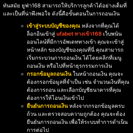
ทันสมัย ยูฟ่า168 สามารถให้บริการลูกค้าได้อย่างเต็มที่
และเป็นที่น่าพึงพอใจ ดังนี้คือขั้นตอนในการถอนเงิน
เข้าสู่ระบบบัญชีของคุณ
หลังจากที่คุณได้
ล็อกอินเข้าสู่
ufabet ทางเข้า168
เว็บพนัน
ออนไลน์ที่มีการอัพเดททางเข้า คุณจะเข้าสู่
หน้าหลัก ของบัญชีของคุณที่นี่ คุณสามารถ
เริ่มกระบวนการถอนเงิน ได้โดยคลิกที่เมนู
ถอนเงิน หรือไปที่หน้าธุรกรรมการเงิน
กรอกข้อมูลถอนเงิน
ในหน้าถอนเงิน คุณจะ
ต้องกรอกข้อมูลที่จำเป็น เช่น จำนวนเงินที่คุณ
ต้องการถอน และเลือกบัญชีธนาคารที่คุณ
ต้องการให้โอนเงินเข้าไป
ยืนยันการถอนเงิน
หลังจากกรอกข้อมูลครบ
ถ้วน และตรวจสอบความถูกต้อง คุณจะต้อง
ยืนยันการถอนเงิน เพื่อให้ระบบทำการดำเนิน
การต่อไป