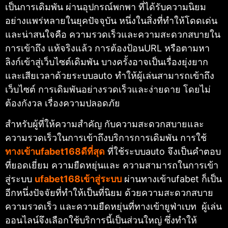
เป็นการเดิมพัน ผ่านอุปกรณ์พกพา ที่ได้รับความนิยม
อย่างแพร่หลายในยุคปัจจุบัน หนึ่งในสิ่งที่ทำให้โดดเด่น
และน่าสนใจคือ ความรวดเร็วและความสะดวกสบายใน
การเข้าถึง แท้จริงแล้ว การต้องป้อนURL หรือตามหา
ลิงก์เข้าสู่เว็บไซต์เดิมพัน บางครั้งอาจเป็นเรื่องยุ่งยาก
และเสียเวลาด้วยระบบauto ทำให้ผู้เล่นสามารถเข้าถึง
เว็บไซต์ การเดิมพันอย่างรวดเร็วและง่ายดาย โดยไม่
ต้องกังวล เรื่องความปลอดภัย
สำหรับผู้ที่ให้ความสำคัญ กับความสะดวกสบายและ
ความรวดเร็วในการเข้าถึงบริการการเดิมพัน การใช้
ทางเข้าufabet168ดีที่สุด
ที่ใช้ระบบauto จึงเป็นคำตอบ
ที่ยอดเยี่ยม ความยืดหยุ่นและ ความสามารถในการเข้า
สู่ระบบ
ufabet168เข้าสู่ระบบ
ผ่านทางเข้าufabet ก็เป็น
อีกหนึ่งปัจจัยที่ทำให้เป็นที่นิยม ด้วยความสะดวกสบาย
ความรวดเร็ว และความยืดหยุ่นที่ทางเข้ายูฟ่าเบท ผู้เล่น
ออนไลน์จึงเลือกใช้บริการนี้เป็นส่วนใหญ่ ซึ่งทำให้