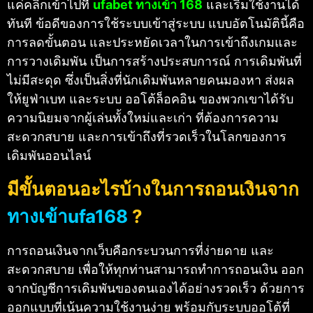
แค่คลิกเข้าไปที่
ufabet ทางเข้า 168
และเริ่มใช้งานได้
ทันที ข้อดีของการใช้ระบบเข้าสู่ระบบ แบบอัตโนมัตินี้คือ
การลดขั้นตอน และประหยัดเวลาในการเข้าถึงเกมและ
การวางเดิมพัน เป็นการสร้างประสบการณ์ การเดิมพันที่
ไม่มีสะดุด ซึ่งเป็นสิ่งที่นักเดิมพันหลายคนมองหา ส่งผล
ให้ยูฟ่าเบท และระบบ ออโต้ล็อคอิน ของพวกเขาได้รับ
ความนิยมจากผู้เล่นทั้งใหม่และเก่า ที่ต้องการความ
สะดวกสบาย และการเข้าถึงที่รวดเร็วในโลกของการ
เดิมพันออนไลน์
มีขั้นตอนอะไรบ้างในการถอนเงินจาก
ทางเข้าufa168
?
การถอนเงินจากเว็บคือกระบวนการที่ง่ายดาย และ
สะดวกสบาย เพื่อให้ทุกท่านสามารถทำการถอนเงิน ออก
จากบัญชีการเดิมพันของตนเองได้อย่างรวดเร็ว ด้วยการ
ออกแบบที่เน้นความใช้งานง่าย พร้อมกับระบบออโต้ที่