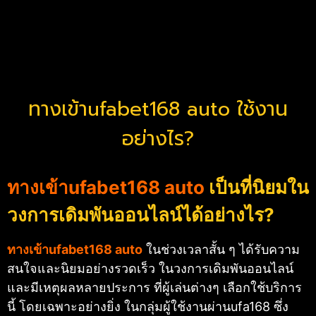
ทางเข้าufabet168 auto ใช้งาน
อย่างไร?
ทางเข้าufabet168 auto
เป็นที่นิยมใน
วงการเดิมพันออนไลน์ได้อย่างไร?
ทางเข้าufabet168 auto
ในช่วงเวลาสั้น ๆ ได้รับความ
สนใจและนิยมอย่างรวดเร็ว ในวงการเดิมพันออนไลน์
และมีเหตุผลหลายประการ ที่ผู้เล่นต่างๆ เลือกใช้บริการ
นี้ โดยเฉพาะอย่างยิ่ง ในกลุ่มผู้ใช้งานผ่านufa168 ซึ่ง