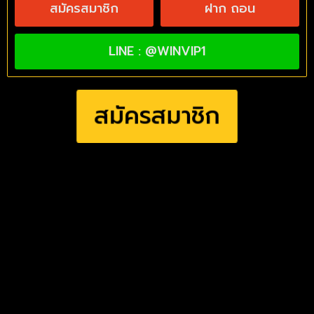
สมัครสมาชิก
ฝาก ถอน
LINE : @WINVIP1
สมัครสมาชิก