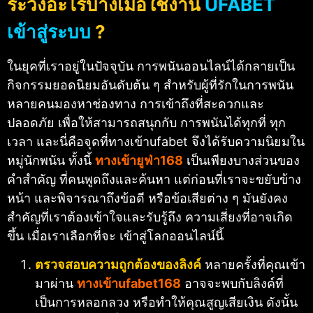
ระวังอะไรบ้างเมื่อใช้งาน
UFABET
เข้าสู่ระบบ
?
ในยุคที่เราอยู่ในปัจจุบัน การพนันออนไลน์ได้กลายเป็น
กิจกรรมยอดนิยมอันดับต้น ๆ สำหรับผู้ที่รักในการพนัน
หลายคนมองหาช่องทาง การเข้าถึงที่สะดวกและ
ปลอดภัย เพื่อให้สามารถสนุกกับ การพนันได้ทุกที่ ทุก
เวลา และนี่คือจุดที่ทางเข้าufabet จึงได้รับความนิยมใน
หมู่นักพนัน ทั้งนี้
ทางเข้ายูฟ่า168
เป็นเพียงบางส่วนของ
คำสำคัญ ที่คนพูดถึงและค้นหา แต่ก่อนที่เราจะขยับข้าง
หน้า และพิจารณาถึงข้อดี หรือข้อเสียต่าง ๆ มันยังคง
สำคัญที่เราต้องเข้าใจและรับรู้ถึง ความเสี่ยงที่อาจเกิด
ขึ้น เมื่อเราเลือกที่จะ เข้าสู่โลกออนไลน์นี้
ตรวจสอบความถูกต้องของลิงค์
หลายครั้งที่คุณเข้า
มาผ่าน
ทางเข้าufabet168
อาจจะพบกับลิงค์ที่
เป็นการหลอกลวง หรือทำให้คุณสูญเสียเงิน ดังนั้น