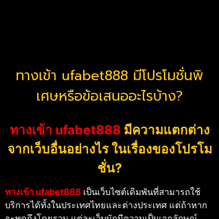
ทางเข้า ufabet888 มีโปรโมชั่นพิ
เศษหรือข้อเสนออะไรบ้าง?
ทางเข้า ufabet888
มีความแตกต่าง
จากเว็บอื่นอย่างไร ในเรื่องของโปรโม
ชั่น?
ทางเข้า ufabet888
เป็นเว็บไซต์เดิมพันที่สามารถใช้
บริการได้ทั้งในประเทศไทยและต่างประเทศ แต่ถ้าหาก
จะพูดถึงโดยรวม แต่ละเว็บมักมีความเป็นเอกลักษณ์