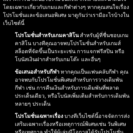
โดยเฉพาะเกี่ยวกับเกมและกีฬาต่างๆ หากคุณสนใจเรื่อง
โปรโมชั่นและข้อเสนอพิเศษ มาดูกันว่าเรามีอะไรบ้างใน
เว็บไซต์นี้
โปรโมชั่นสำหรับเกมคาสิโน
สำหรับผู้ที่ชื่นชอบเกม
คาสิโน บางทีคุณอาจพบโปรโมชั่นสำหรับเกมส์
สล็อตที่จัดขึ้นเป็นระยะเช่น การแจกฟรีสปิน หรือ
โบนัสเงินฝากสำหรับเกมโต๊ะ และอื่นๆ
ข้อเสนอสำหรับกีฬา
หากคุณเป็นแฟนคลับกีฬา คุณ
อาจพบกับโปรโมชั่นพิเศษสำหรับการวางเดิมพัน
กีฬา เช่น การคืนเงินสำหรับการเดิมพันที่พลาด
ประเด็นเดียว, หรือโบนัสเพิ่มเติมสำหรับการเดิมพัน
หลายๆ ประเด็น
โปรโมชั่นเฉพาะเรื่อง
บางทีเว็บไซต์นี้อาจจัดการส่ง
เสริมเฉพาะเรื่องหรือเหตุการณ์พิเศษเช่น วันพิเศษ
หรือเทศกาล ทำให้ผู้เล่นมีโอกาสได้รับโปรโมชั่น