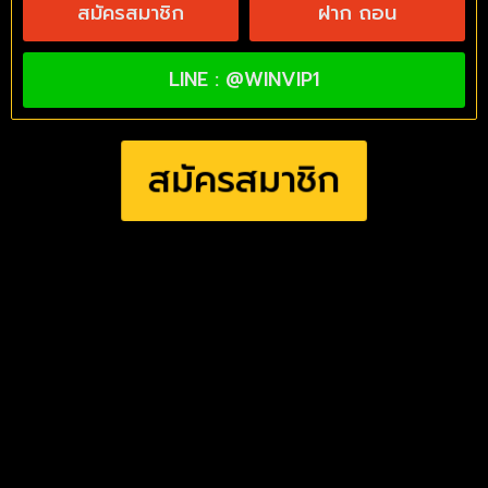
สมัครสมาชิก
ฝาก ถอน
LINE : @WINVIP1
สมัครสมาชิก