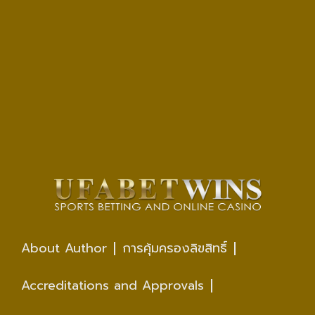
About Author
การคุ้มครองลิขสิทธิ์
Accreditations and Approvals