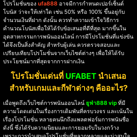
โปรโมชั่นของ
ufa888
อาจมีการกำหนดเปอร์เซ็นต์
โบนัส ว่าจะให้เท่าใด เช่น 50% หรือ 100% ขึ้นอยู่กับ
จำนวนเงินที่ฝาก ดังนั้น ควรทำความเข้าใจวิธีการ
คำนวณโบนัสเพื่อให้ได้รับข้อเสนอที่ดีที่สุด มากขึ้นใน
อุตสาหกรรมการพนันออนไลน์ การมีโปรโมชั่นที่แข่งขัน
ได้จึงเป็นสิ่งสำคัญ สำหรับผู้เล่น ควรตรวจสอบและ
เปรียบเทียบโปรโมชั่นจากเว็บไซต์ต่างๆ เพื่อให้ได้รับ
ประโยชน์มากที่สุดจากการฝากเงิน
โปรโมชั่นเด่นที่
UFABET
นำเสนอ
สำหรับเกมและกีฬาต่างๆ คืออะไร?
เมื่อพูดถึงเว็บไซต์การพนันออนไลน์
ยูฟ่า888 vip
ที่มี
ความโดดเด่นในเรื่องการเดิมพันที่ครบวงจร และเน้นใน
เรื่องโปรโมชั่น หลายคนนึกถึงแพลตฟอร์มการพนันชื่อ
ดังนี้ ซึ่งได้รับความนิยมและการยอมรับในวงกว้าง
เพราะการนำเสนอโปรโมชั่นที่หลากหลายและน่าสนใจ