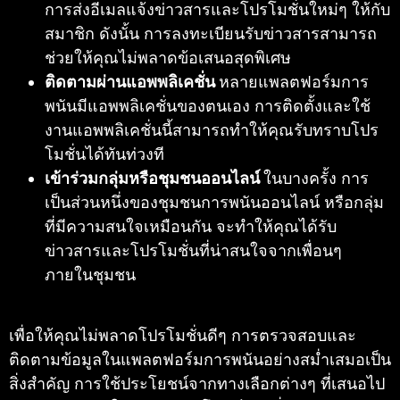
การส่งอีเมลแจ้งข่าวสารและโปรโมชั่นใหม่ๆ ให้กับ
สมาชิก ดังนั้น การลงทะเบียนรับข่าวสารสามารถ
ช่วยให้คุณไม่พลาดข้อเสนอสุดพิเศษ
ติดตามผ่านแอพพลิเคชั่น
หลายแพลตฟอร์มการ
พนันมีแอพพลิเคชั่นของตนเอง การติดตั้งและใช้
งานแอพพลิเคชั่นนี้สามารถทำให้คุณรับทราบโปร
โมชั่นได้ทันท่วงที
เข้าร่วมกลุ่มหรือชุมชนออนไลน์
ในบางครั้ง การ
เป็นส่วนหนึ่งของชุมชนการพนันออนไลน์ หรือกลุ่ม
ที่มีความสนใจเหมือนกัน จะทำให้คุณได้รับ
ข่าวสารและโปรโมชั่นที่น่าสนใจจากเพื่อนๆ
ภายในชุมชน
เพื่อให้คุณไม่พลาดโปรโมชั่นดีๆ การตรวจสอบและ
ติดตามข้อมูลในแพลตฟอร์มการพนันอย่างสม่ำเสมอเป็น
สิ่งสำคัญ การใช้ประโยชน์จากทางเลือกต่างๆ ที่เสนอไป