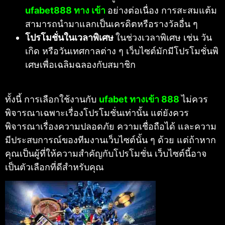
ufabet888 ทาง เข้า
อย่างต่อเนื่อง การสะสมแต้ม
สามารถนำมาแลกเป็นเครดิตหรือรางวัลอื่น ๆ
โปรโมชั่นในเวลาพิเศษ
ในช่วงเวลาพิเศษ เช่น วัน
เกิด หรือวันเทศกาลต่าง ๆ เว็บไซต์มักมีโปรโมชั่นพิ
เศษเพื่อเฉลิมฉลองกับสมาชิก
ทั้งนี้ การเลือกใช้งานกับ
ufabet ทางเข้า 888
ไม่ควร
พิจารณาเฉพาะเรื่องโปรโมชั่นเท่านั้น แต่ยังควร
พิจารณาเรื่องความปลอดภัย ความเชื่อถือได้ และความ
มีประสบการณ์ของทีมงานเว็บไซต์นั้น ๆ ด้วย แต่ถ้าหาก
คุณเป็นผู้ที่ให้ความสำคัญกับโปรโมชั่น เว็บไซต์นี้อาจ
เป็นตัวเลือกที่ดีสำหรับคุณ