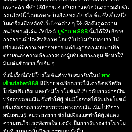
เฉพาะตัว ที่ทำให้มีการแข่งขันอย่างหนักในตลาดเดิมพัน
ออนไลน์นี้ โดยเฉพาะในเรื่องของโปรโมชั่น ซึ่งเป็นหนึ่ง
ในเครื่องมือหลักที่เว็บไซต์ต่าง ๆ ใช้เพื่อดึงดูดความ
สนใจของผู้เล่น เว็บไซต์
ยูฟ่าเบท 888
นั้นได้ให้บริการ
การอย่างมีประสิทธิภาพ โดยที่โปรโมชั่นของเรา ไม่
เพียงแต่มีความหลากหลาย แต่ยังถูกออกแบบมาเพื่อ
ตอบสนองความต้องการของผู้เล่นเฉพาะกลุ่ม ซึ่งทำให้
มันเด่นชัดจากเว็บอื่น ๆ
ทั้งนี้ เว็บนี้ยังมีโปรโมชั่นสำหรับสมาชิกใหม่
ทาง
เข้าufabet888
ที่มีรายละเอียดการให้เครดิตฟรีหรือ
โบนัสเพิ่มเติม และยังมีโปรโมชั่นที่เกี่ยวกับการฝากเงิน
หรือการถอนเงิน ซึ่งทำให้ผู้เล่นมีโอกาสได้รับประโยชน์
เพิ่มเติมจากการทำธุรกรรมทางการเงิน เน้นไปที่การ
สนับสนุนผู้เล่นระยะยาว ซึ่งไม่เพียงแต่ทำให้ผู้เล่นคง
ความสนใจและพึงพอใจ แต่ยังเป็นการรับรองว่าโปรโม
ชั่นที่เสนอมานั้นมีคุณภาพและยั่งยืน