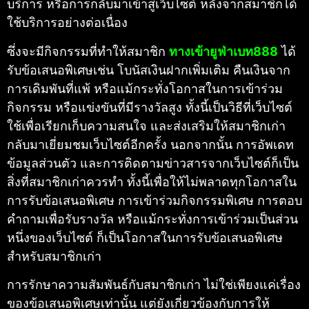
บริการ หรือการกลับมาเข้าสู่เว็บไซต์ หลังจากสมาชิกได้
ใช้บริการอย่างต่อเนื่อง
ซึ่งจะมีกิจกรรมที่ทำให้สมาชิก
ทางเข้ายูฟ่าเบท888
ได้
รับข้อเสนอพิเศษเช่น โบนัสเงินฝากเพิ่มเติม คืนเงินจาก
การเดิมพันที่แพ้ หรือแม้กระทั่งโอกาสในการเข้าร่วม
กิจกรรม หรือแข่งขันที่มีรางวัลสูง ทั้งนี้เป็นวิธีที่เว็บไซต์
ใช้เพื่อเรียกเก็บความสนใจ และส่งเสริมให้สมาชิกเก่า
กลับมาเยี่ยมชมเว็บไซต์อีกครั้ง นอกจากนั้น การอัพเดท
ข้อมูลส่วนตัว และการติดตามข่าวสารจากเว็บไซต์ก็เป็น
สิ่งที่สมาชิกเก่าควรทำ ทั้งนี้เพื่อให้ไม่พลาดทุกโอกาสใน
การรับข้อเสนอพิเศษ การเข้าร่วมกิจกรรมพิเศษ การตอบ
คำถามเพื่อรับรางวัล หรือแม้กระทั่งการเข้าร่วมเป็นส่วน
หนึ่งของเว็บไซต์ ก็เป็นโอกาสในการรับข้อเสนอพิเศษ
สำหรับสมาชิกเก่า
การรักษาความสัมพันธ์กับสมาชิกเก่า ไม่ใช่เพียงแค่เรื่อง
ของข้อเสนอพิเศษเท่านั้น แต่ยังเกี่ยวข้องกับการให้