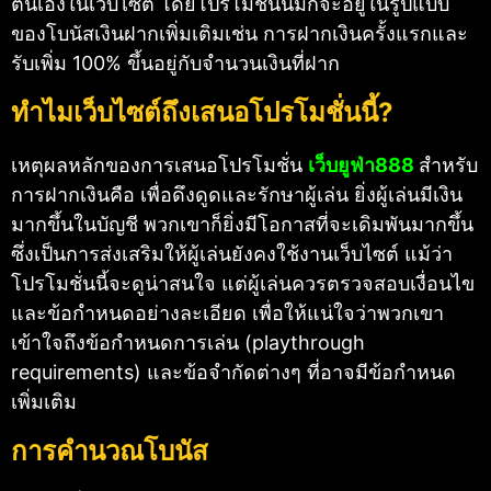
ตนเองในเว็บไซต์ โดยโปรโมชั่นนี้มักจะอยู่ในรูปแบบ
ของโบนัสเงินฝากเพิ่มเติมเช่น การฝากเงินครั้งแรกและ
รับเพิ่ม 100% ขึ้นอยู่กับจำนวนเงินที่ฝาก
ทำไมเว็บไซต์ถึงเสนอโปรโมชั่นนี้?
เหตุผลหลักของการเสนอโปรโมชั่น
เว็บยูฟ่า888
สำหรับ
การฝากเงินคือ เพื่อดึงดูดและรักษาผู้เล่น ยิ่งผู้เล่นมีเงิน
มากขึ้นในบัญชี พวกเขาก็ยิ่งมีโอกาสที่จะเดิมพันมากขึ้น
ซึ่งเป็นการส่งเสริมให้ผู้เล่นยังคงใช้งานเว็บไซต์ แม้ว่า
โปรโมชั่นนี้จะดูน่าสนใจ แต่ผู้เล่นควรตรวจสอบเงื่อนไข
และข้อกำหนดอย่างละเอียด เพื่อให้แน่ใจว่าพวกเขา
เข้าใจถึงข้อกำหนดการเล่น (playthrough
requirements) และข้อจำกัดต่างๆ ที่อาจมีข้อกำหนด
เพิ่มเติม
การคำนวณโบนัส