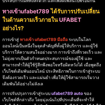
ประสบการณ์ที่ทั้งสะดวก และเพลิดเพลินไปพร้อมกัน
ทางเข้าufabet789
ได้รับการปรับเปลี่ยน
ในด้านความเร็วภายใน
UFABET
อย่างไร?
การเข้าสู่
ทางเข้า ufabet789 มือถือ
ระบบในโลก
ออนไลน์เป็นหนึ่งในจุดสำคัญที่ทั้งผู้ให้บริการ และผู้ใช้
บริการให้ความสนใจอย่างมาก การเข้าถึงที่รวดเร็ว และ
ไม่ยุ่งยากเป็นตัวกำหนดประสบการณ์ของผู้ใช้ และ
สามารถทำให้ผู้ใช้รู้สึกพึงพอใจหรือผิดหวังได้ เมื่อพูดถึง
เว็บไซต์เดิมพันออนไลน์ ประสิทธิภาพในการเข้าสู่ระบบ
จึงต้องรวดเร็ว และแม่นยำ เพื่อให้ผู้ใช้สามารถเริ่มวาง
เดิมพันได้อย่างไม่ลังเล
การปรับปรุงการเข้าสู่ระบบ
ufabet789 auto
ของ
เว็บไซต์ที่กล่าวถึง โดยมุ่งเน้นไปที่ประเด็นที่จะทำให้