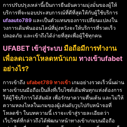
การปรับปรุงเหล่านี้เป็นการยืนยันความมุ่งมั่นของผู้ให้
บริการที่จะมอบประสบการณ์ที่ดีที่สุดให้กับผู้ใช้บริการ
ufaauto789
และเป็นตัวแทนของการเปลี่ยนแปลงใน
วงการเดิมพันออนไลน์ที่มุ่งหวังจะให้บริการที่รวดเร็ว
ปลอดภัย และเข้าถึงได้ง่ายที่สุดเพื่อผู้ใช้ทุกคน
UFABET เข้าสู่ระบบ
มือถือมีการทำงาน
เพื่อลดเวลาโหลดหน้าเกม
ทางเข้าufabet
อย่างไร?
การเข้าถึง
ufabet789 ทางเข้า
เกมอย่างรวดเร็วนั้นผ่าน
ทางเข้าบนมือถือเป็นสิ่งที่เว็บไซต์เดิมพันทุกแห่งต้องการ
ให้ผู้ใช้บริการได้สัมผัส เพื่อรักษาความตื่นเต้น และไม่ให้
ความหลงไหลในเกมของผู้เล่นดับวูบไปกับหน้าจอที่
โหลดช้า ในบทความนี้ เราจะเข้าสู่รายละเอียดว่า
เว็บไซต์ที่กล่าวถึงได้พัฒนาหน้าทางเข้าเกมบนมือถือ