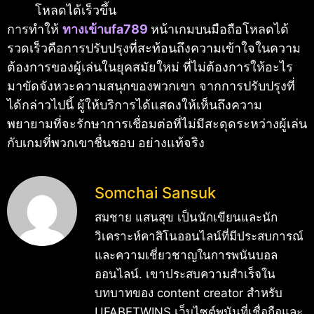
โหลดได้เร็วขึ้น
การทำให้
ทางเข้าufa789
หน้าเกมบนมือถือโหลดได้
รวดเร็วคือการปรับปรุงที่สะท้อนถึงความเข้าใจในความ
ต้องการของผู้เล่นในยุคสมัยใหม่ ที่ไม่ต้องการให้อะไร
มาขัดจังหวะความสนุกของพวกเขา จากการปรับปรุงที่
ได้กล่าวไปนี้ ผู้ให้บริการได้แสดงให้เห็นถึงความ
พยายามที่จะรักษาการเชื่อมต่อที่ไม่มีสะดุดระหว่างผู้เล่น
กับเกมที่พวกเขาชื่นชอบ อย่างแท้จริง
Somchai Sansuk
สมชาย แสนสุข เป็นนักเขียนและนัก
วิเคราะห์คาสิโนออนไลน์ที่มีประสบการณ์
และความเชี่ยวชาญในการพนันบอล
ออนไลน์. เขาประสบความสำเร็จใน
บทบาทของ content creator สำหรับ
UFABETWINS เว็บไซต์พนันที่เชื่อถือและ