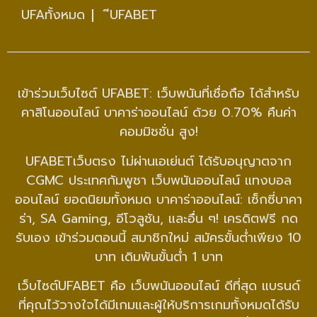
UFAทั้งหมด
ีUFABET
เข้าร่วมเว็บไซต์ UFABET: เว็บพนันที่เชื่อถือ ได้สำหรับ
คาสิโนออนไลน์ บาคาร่าออนไลน์ ด้วย 0.70% คืนค่า
คอมมิชชั่น สูง!
UFABETเว็บตรง ไม่ผ่านเอเย่นต์ ได้รับอนุญาตจาก
CGMC ประเทศกัมพูชา เว็บพนันออนไลน์ แทงบอล
ออนไลน์ ยอดนิยมทั้งหมด บาคาร่าออนไลน์: เซ็กซี่บาคา
ร่า, SA Gaming, อีโวลูชัน, และอื่น ๆ! เครดิตฟรี กด
รับเอง เข้าร่วมตอนนี้ สมาชิกใหม่ สมัครขั้นต่ำเพียง 10
บาท เดิมพันขั้นต่ำ 1 บาท
เว็บไซต์UFABET คือ เว็บพนันออนไลน์ ดีที่สุด แบรนด์
ที่คุณไว้วางใจได้มีเกมและผู้ให้บริการเกมทั้งหมดได้รับ