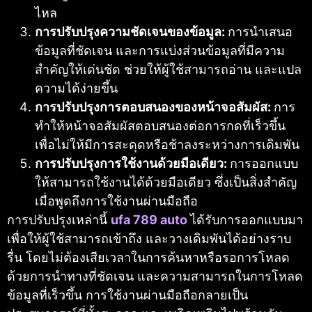
ไหล
การปรับปรุงความชัดเจนของข้อมูล:
การนำเสนอ
ข้อมูลที่ชัดเจน และการแบ่งส่วนข้อมูลที่มีความ
สำคัญให้เด่นชัด ช่วยให้ผู้ใช้สามารถอ่าน และแปล
ความได้ง่ายขึ้น
การปรับปรุงการตอบสนองของหน้าจอสัมผัส:
การ
ทำให้หน้าจอสัมผัสตอบสนองต่อการกดที่เร็วขึ้น
เพื่อไม่ให้มีการสะดุดหรือช้าลงระหว่างการเดิมพัน
การปรับปรุงการใช้งานด้วยมือเดียว:
การออกแบบ
ให้สามารถใช้งานได้ด้วยมือเดียว ซึ่งเป็นสิ่งสำคัญ
เมื่อพูดถึงการใช้งานผ่านมือถือ
การปรับปรุงเหล่านี้
ufa 789 auto
ได้รับการออกแบบมา
เพื่อให้ผู้ใช้สามารถเข้าถึง และวางเดิมพันได้อย่างราบ
รื่น โดยไม่ต้องเสียเวลาในการค้นหาหรือรอการโหลด
ด้วยการนำทางที่ชัดเจน และความสามารถในการโหลด
ข้อมูลที่เร็วขึ้น การใช้งานผ่านมือถือกลายเป็น