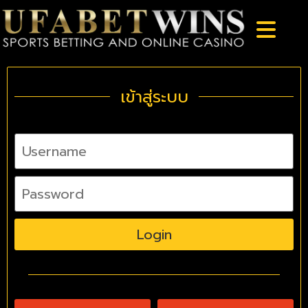
เข้าสู่ระบบ