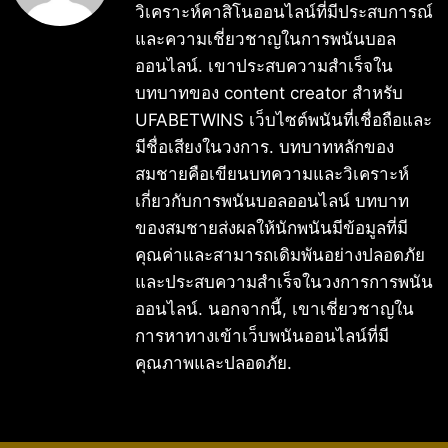
วิเคราะห์คาสิโนออนไลน์ที่มีประสบการณ์
และความเชี่ยวชาญในการพนันบอล
ออนไลน์. เขาประสบความสำเร็จใน
บทบาทของ content creator สำหรับ
UFABETWINS เว็บไซต์พนันที่เชื่อถือและ
มีชื่อเสียงในวงการ. บทบาทหลักของ
สมชายคือเขียนบทความและวิเคราะห์
เกี่ยวกับการพนันบอลออนไลน์ บทบาท
ของสมชายส่งผลให้นักพนันมีข้อมูลที่มี
คุณค่าและสามารถเดิมพันอย่างปลอดภัย
และประสบความสำเร็จในวงการการพนัน
ออนไลน์. นอกจากนี้, เขาเชี่ยวชาญใน
การหาทางเข้าเว็บพนันออนไลน์ที่มี
คุณภาพและปลอดภัย.