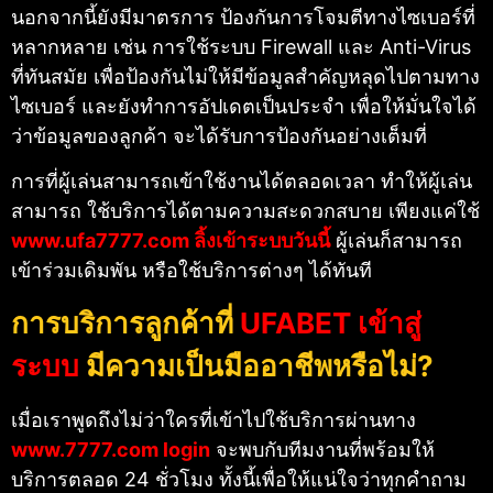
นอกจากนี้ยังมีมาตรการ ป้องกันการโจมตีทางไซเบอร์ที่
หลากหลาย เช่น การใช้ระบบ Firewall และ Anti-Virus
ที่ทันสมัย เพื่อป้องกันไม่ให้มีข้อมูลสำคัญหลุดไปตามทาง
ไซเบอร์ และยังทำการอัปเดตเป็นประจำ เพื่อให้มั่นใจได้
ว่าข้อมูลของลูกค้า จะได้รับการป้องกันอย่างเต็มที่
การที่ผู้เล่นสามารถเข้าใช้งานได้ตลอดเวลา ทำให้ผู้เล่น
สามารถ ใช้บริการได้ตามความสะดวกสบาย เพียงแค่ใช้
www.ufa7777.com ลิ้งเข้าระบบวันนี้
ผู้เล่นก็สามารถ
เข้าร่วมเดิมพัน หรือใช้บริการต่างๆ ได้ทันที
การบริการลูกค้าที่
UFABET เข้าสู่
ระบบ
มีความเป็นมืออาชีพหรือไม่?
เมื่อเราพูดถึงไม่ว่าใครที่เข้าไปใช้บริการผ่านทาง
www.7777.com login
จะพบกับทีมงานที่พร้อมให้
บริการตลอด 24 ชั่วโมง ทั้งนี้เพื่อให้แน่ใจว่าทุกคำถาม