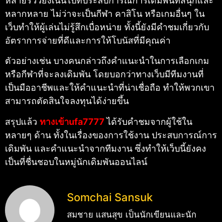
หลายรีวิวยังเน้นไปที่ประสบการณ์การเดิมพันที่สนุกและ
หลากหลาย ไม่ว่าจะเป็นกีฬา คาสิโน หรือเกมอื่นๆ ใน
เว็บทำให้ผู้เล่นไม่รู้สึกเบื่อหน่าย ทั้งนี้ยังมีคำชมเกี่ยวกับ
อัตราการจ่ายที่ดีและการให้โบนัสที่มีคุณค่า
ตัวอย่างเช่น บางคนกล่าวถึงคำแนะนำในการเลือกเกม
หรือกีฬาที่จะลงเดิมพัน โดยบอกว่าทางเว็บมีทีมงานที่
เป็นมืออาชีพและให้คำแนะนำที่น่าเชื่อถือ ทำให้พวกเขา
สามารถตัดสินใจลงทุนได้ง่ายขึ้น
สรุปแล้ว
ทางเข้าufa7777
ได้รับคำชมจากผู้ใช้ใน
หลายๆ ด้าน ทั้งในเรื่องของการใช้งาน ประสบการณ์การ
เดิมพัน และคำแนะนำจากทีมงาน ซึ่งทำให้เว็บนี้ยังคง
เป็นที่ชื่นชอบในหมู่นักเดิมพันออนไลน์
Somchai Sansuk
สมชาย แสนสุข เป็นนักเขียนและนัก