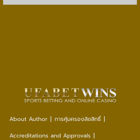
About Author
การคุ้มครองลิขสิทธิ์
Accreditations and Approvals