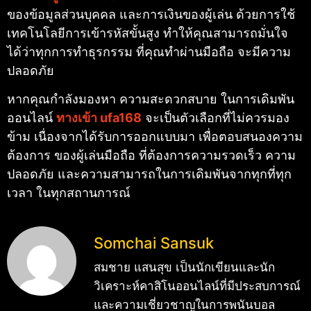
ของข้อมูลส่วนบุคคล และการเงินของผู้เล่น ด้วยการใช้
เทคโนโลยีการเข้ารหัสขั้นสูง ทำให้คุณสามารถมั่นใจ
ได้ว่าทุกการทำธุรกรรม ที่คุณทำผ่านมือถือ จะมีความ
ปลอดภัย
หากคุณกำลังมองหา ความสะดวกสบาย ในการเดิมพัน
ออนไลน์
ทางเข้า ufa168
จะเป็นตัวเลือกที่ไม่ควรมอง
ข้าม เนื่องจากได้รับการออกแบบมา เพื่อตอบสนองความ
ต้องการ ของผู้เล่นมือถือ ที่ต้องการความรวดเร็ว ความ
ปลอดภัย และความสามารถในการเดิมพันจากทุกที่ทุก
เวลา ในทุกสถานการณ์
Somchai Sansuk
สมชาย แสนสุข เป็นนักเขียนและนัก
วิเคราะห์คาสิโนออนไลน์ที่มีประสบการณ์
และความเชี่ยวชาญในการพนันบอล