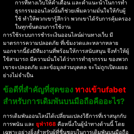
การที่ทางเว็บให้คำเตือน และคำแนะนำในการทำ
ธุรกรรมออนไลน์นั้นก็ช่วยเพิ่มความมั่นใจให้กับผู้
ใช้ ทำให้พวกเขารู้สึกว่า พวกเขาได้รับการคุ้มครอง
ในทุกขั้นตอนการใช้งาน
การใช้ระบบการชำระเงินออนไลน์ผ่านทางเว็บ มี
มาตรการความปลอดภัย ที่เข้มงวดและหลากหลาย
นอกจากนี้ยังมีทีมงานที่พร้อมให้การสนับสนุน จึงทำให้ผู้
ใช้สามารถ มีความมั่นใจได้ว่าการทำธุรกรรม ของพวก
เขาจะปลอดภัย และข้อมูลส่วนบุคคล จะไม่ถูกเปิดเผยอ
ย่างไม่จำเป็น
ข้อดีที่สำคัญที่สุดของ
ทางเข้าufabet
สำหรับการเดิมพันบนมือถือคืออะไร?
การเดิมพันออนไลน์ได้เปลี่ยนแปลงวิธีการที่เราสนุกกับ
การพนัน และ
ยูฟ่า168
คือหนึ่งในผู้นำทางด้านนี้ โดย
เฉพาะอย่างยิ่งสำหรับผู้ที่ชื่นชอบในการเดิมพันบนมือถือ