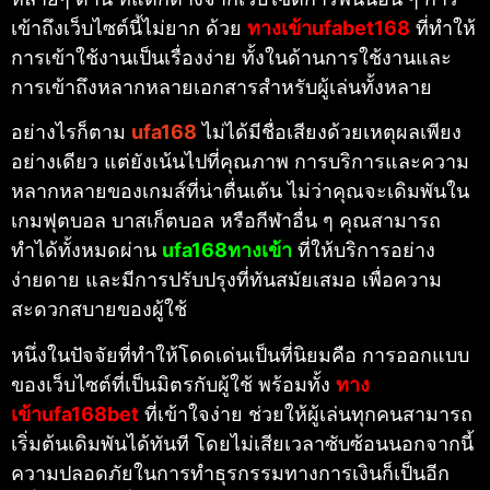
เข้าถึงเว็บไซต์นี้ไม่ยาก ด้วย
ทางเข้าufabet168
ที่ทำให้
การเข้าใช้งานเป็นเรื่องง่าย ทั้งในด้านการใช้งานและ
การเข้าถึงหลากหลายเอกสารสำหรับผู้เล่นทั้งหลาย
อย่างไรก็ตาม
ufa168
ไม่ได้มีชื่อเสียงด้วยเหตุผลเพียง
อย่างเดียว แต่ยังเน้นไปที่คุณภาพ การบริการและความ
หลากหลายของเกมส์ที่น่าตื่นเต้น ไม่ว่าคุณจะเดิมพันใน
เกมฟุตบอล บาสเก็ตบอล หรือกีฬาอื่น ๆ คุณสามารถ
ทำได้ทั้งหมดผ่าน
ufa168ทางเข้า
ที่ให้บริการอย่าง
ง่ายดาย และมีการปรับปรุงที่ทันสมัยเสมอ เพื่อความ
สะดวกสบายของผู้ใช้
หนึ่งในปัจจัยที่ทำให้โดดเด่นเป็นที่นิยมคือ การออกแบบ
ของเว็บไซต์ที่เป็นมิตรกับผู้ใช้ พร้อมทั้ง
ทาง
เข้าufa168bet
ที่เข้าใจง่าย ช่วยให้ผู้เล่นทุกคนสามารถ
เริ่มต้นเดิมพันได้ทันที โดยไม่เสียเวลาซับซ้อนนอกจากนี้
ความปลอดภัยในการทำธุรกรรมทางการเงินก็เป็นอีก