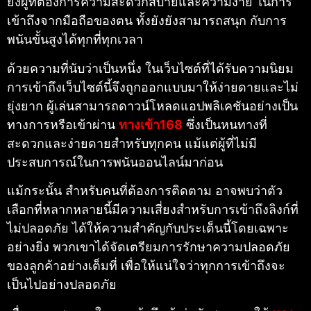
ยิ่งผู้ที่ต้องการความสะดวกสบายและความง่าย ในการ
เข้าถึงจากมือถือของตน ทั้งยังยังสามารถสนุก กับการ
พนันขั้นสูงได้ทุกที่ทุกเวลา
ด้วยความที่นับว่าเป็นหนึ่ง ในเว็บไซต์ที่ได้รับความนิยม
การเข้าถึงเว็บไซต์นี้จึงถูกออกแบบมาให้ง่ายดายและไม่
ยุ่งยาก ผู้เล่นสามารถดาวน์โหลดแอปพลิเคชันอย่างเป็น
ทางการหรือเข้าผ่าน
ทางเข้า168
ซึ่งเป็นหนทางที่
สะดวกและง่ายดายสำหรับทุกคน แม้แต่ผู้ที่ไม่มี
ประสบการณ์ในการพนันออนไลน์มาก่อน
แม้กระนั้น สำหรับคนที่ต้องการติดตาม อาจพบว่าตัว
เลือกที่หลากหลายนี้มีความเสี่ยงสำหรับการเข้าถึงลิงก์ที่
ไม่ปลอดภัย ได้ให้ความสำคัญกับประเด็นนี้โดยเฉพาะ
อย่างยิ่ง พวกเขาได้จัดเตรียมการรักษาความปลอดภัย
ของลูกค้าอย่างเต็มที่ เพื่อให้แน่ใจว่าทุกการเข้าถึงจะ
เป็นไปอย่างปลอดภัย