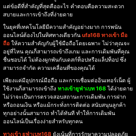
แต่ข้อดีที่สำคัญที่สุดคืออะไร คำตอบคือความสะดวก
สบายและการเข้าถึงที่ง่ายดาย
ในยุคที่เทคโนโลยีมีความสำคัญอย่างมาก การพนัน
ออนไลน์ต้องไปในทิศทางเดียวกัน
ufa168 ทางเข้า มือ
ถือ
ให้ความสำคัญกับผู้ใช้มือถือโดยเฉพาะ ไม่ว่าคุณจะ
อยู่ที่ไหน คุณก็สามารถเข้าถึงเกม และการเดิมพันที่คุณ
ชื่นชอบได้ ไม่ต้องผูกพันกับเดสก์ท็อปหรือแล็ปท็อป ซึ่ง
สามารถจำกัด ความเคลื่อนที่ของคุณได้
เพียงแค่มีอุปกรณ์มือถือ และการเชื่อมต่ออินเทอร์เน็ต ผู้
ใช้งานก็สามารถเข้าถึง
ทางเข้ายูฟ่าเบท 168
ได้ง่ายดาย
ไม่ว่าจะเป็นการตรวจสอบสถานะการเดิมพัน การฝาก
หรือถอนเงิน หรือแม้กระทั่งการติดต่อ สนับสนุนลูกค้า
ทุกอย่างนั้นสามารถ ทำได้ทันที ทำให้การเดิมพัน
ออนไลน์เป็นเรื่องง่ายสำหรับทุกคน
ทางเข้า ยูฟ่าเบท168
ยังเน้นที่การรักษาความปลอดภัย