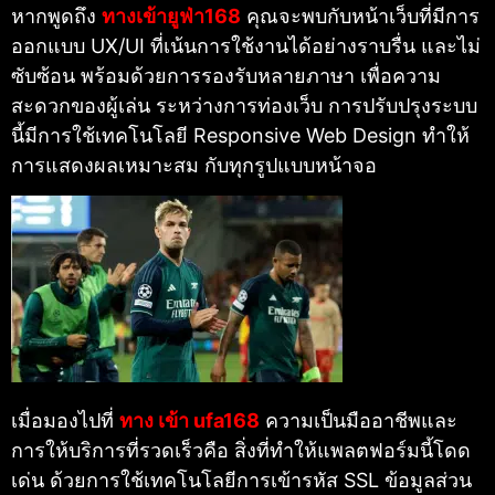
หากพูดถึง
ทางเข้ายูฟ่า168
คุณจะพบกับหน้าเว็บที่มีการ
ออกแบบ UX/UI ที่เน้นการใช้งานได้อย่างราบรื่น และไม่
ซับซ้อน พร้อมด้วยการรองรับหลายภาษา เพื่อความ
สะดวกของผู้เล่น ระหว่างการท่องเว็บ การปรับปรุงระบบ
นี้มีการใช้เทคโนโลยี Responsive Web Design ทำให้
การแสดงผลเหมาะสม กับทุกรูปแบบหน้าจอ
เมื่อมองไปที่
ทาง เข้า ufa168
ความเป็นมืออาชีพและ
การให้บริการที่รวดเร็วคือ สิ่งที่ทำให้แพลตฟอร์มนี้โดด
เด่น ด้วยการใช้เทคโนโลยีการเข้ารหัส SSL ข้อมูลส่วน