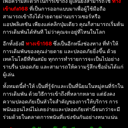
เพื่อความสะดวกในการเข้าถึง ผู้เล่นยังสามารถใช้
ทาง
เข้าufa168
ที่เป็นการออกแบบมาเพื่อผู้ใช้มือถือ
สามารถเข้าถึงได้ง่ายดายผ่านบราวเซอร์หรือ
แอปพลิเคชัน เพียงแค่คลิกปุ่มเดียว คุณก็สามารถเริ่มต้น
การเดิมพันได้ทันที ไม่ว่าคุณจะอยู่ที่ไหนในโลก
อีกทั้งยังมี
ทางเข้า168
ซึ่งเป็นอีกหนึ่งช่องทาง ที่ทำให้
การเดิมพันของคุณง่ายดาย และปลอดภัยยิ่งขึ้น ด้วย
เทคโนโลยีที่ทันสมัย ทุกการทำรายการจะเป็นไปอย่าง
ราบรื่น ปลอดภัย และสามารถให้ความรู้สึกเชื่อมั่นได้แก่
ผู้เล่น
ทั้งหมดนี้ทำให้ เป็นที่รู้จักและเป็นที่นิยมในหมู่คนที่รักใน
การเดิมพัน ด้วยวิธีการเข้าถึงที่หลากหลาย แต่ยังคง
ความปลอดภัยเป็นหัวใจสำคัญของการให้บริการ การ
พนันออนไลน์ไม่เคยง่ายและปลอดภัยเท่านี้จนกว่าจะมี
ร่วมด้วยในตลาดการพนันที่แข่งขันกันอย่างหนาแน่น