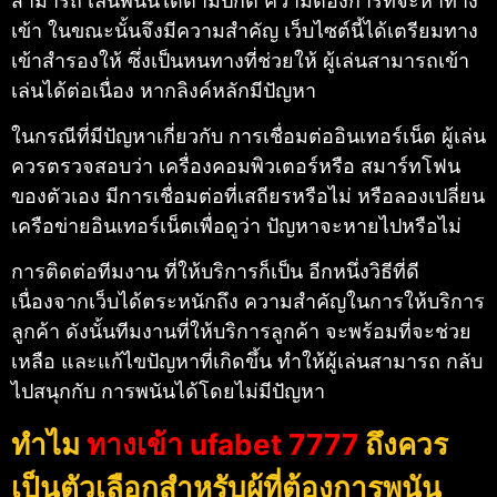
สามารถ เล่นพนันได้ตามปกติ ความต้องการที่จะหาทาง
เข้า ในขณะนั้นจึงมีความสำคัญ เว็บไซต์นี้ได้เตรียมทาง
เข้าสำรองให้ ซึ่งเป็นหนทางที่ช่วยให้ ผู้เล่นสามารถเข้า
เล่นได้ต่อเนื่อง หากลิงค์หลักมีปัญหา
ในกรณีที่มีปัญหาเกี่ยวกับ การเชื่อมต่ออินเทอร์เน็ต ผู้เล่น
ควรตรวจสอบว่า เครื่องคอมพิวเตอร์หรือ สมาร์ทโฟน
ของตัวเอง มีการเชื่อมต่อที่เสถียรหรือไม่ หรือลองเปลี่ยน
เครือข่ายอินเทอร์เน็ตเพื่อดูว่า ปัญหาจะหายไปหรือไม่
การติดต่อทีมงาน ที่ให้บริการก็เป็น อีกหนึ่งวิธีที่ดี
เนื่องจากเว็บได้ตระหนักถึง ความสำคัญในการให้บริการ
ลูกค้า ดังนั้นทีมงานที่ให้บริการลูกค้า จะพร้อมที่จะช่วย
เหลือ และแก้ไขปัญหาที่เกิดขึ้น ทำให้ผู้เล่นสามารถ กลับ
ไปสนุกกับ การพนันได้โดยไม่มีปัญหา
ทำไม
ทางเข้า ufabet 7777
ถึงควร
เป็นตัวเลือกสำหรับผู้ที่ต้องการพนัน