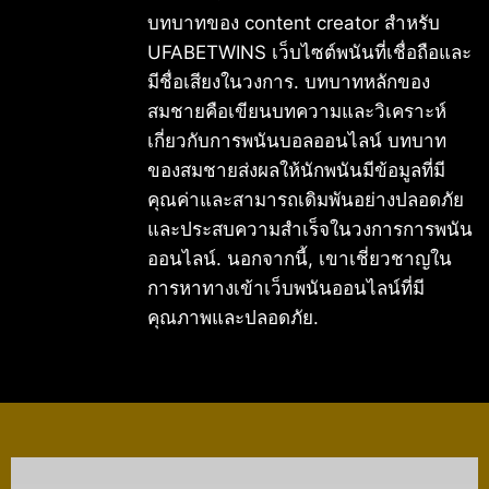
บทบาทของ content creator สำหรับ
UFABETWINS เว็บไซต์พนันที่เชื่อถือและ
มีชื่อเสียงในวงการ. บทบาทหลักของ
สมชายคือเขียนบทความและวิเคราะห์
เกี่ยวกับการพนันบอลออนไลน์ บทบาท
ของสมชายส่งผลให้นักพนันมีข้อมูลที่มี
คุณค่าและสามารถเดิมพันอย่างปลอดภัย
และประสบความสำเร็จในวงการการพนัน
ออนไลน์. นอกจากนี้, เขาเชี่ยวชาญใน
การหาทางเข้าเว็บพนันออนไลน์ที่มี
คุณภาพและปลอดภัย.