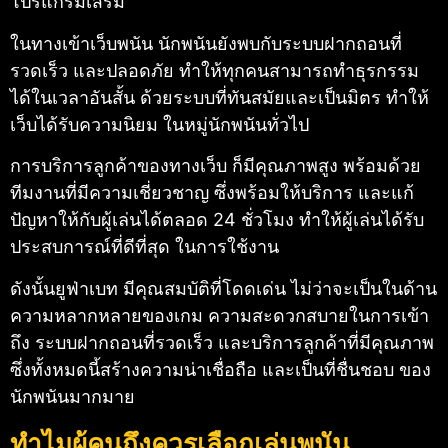
โปรแกรมเสริม
ในทางเข้าเว็บพนัน นักพนันยังพบกับระบบฝากถอนที่
รวดเร็ว และปลอดภัย ทำให้ทุกคนสามารถทำธุรกรรม
ได้ในเวลาอันสั้น ด้วยระบบที่ทันสมัยและเป็นมิตร ทำให้
เว็บได้รับความนิยม ในหมู่นักพนันทั่วไป
การบริการลูกค้าของทางเว็บ ก็มีคุณภาพสูง พร้อมด้วย
ทีมงานที่มีความเชี่ยวชาญ ซึ่งพร้อมให้บริการ และแก้
ปัญหาให้กับผู้เล่นได้ตลอด 24 ชั่วโมง ทำให้ผู้เล่นได้รับ
ประสบการณ์ที่ดีที่สุด ในการใช้งาน
ดังนั้นยูฟ่าเบท มีคุณสมบัติที่โดดเด่น ไม่ว่าจะเป็นในด้าน
ความหลากหลายของเกม ความสะดวกสบายในการเข้า
ถึง ระบบฝากถอนที่รวดเร็ว และบริการลูกค้าที่มีคุณภาพ
ซึ่งทั้งหมดนี้สร้างความน่าเชื่อถือ และเป็นที่ชื่นชอบ ของ
นักพนันมากมาย
ทำไมผู้คนถึงควรเลือกเล่นพนัน