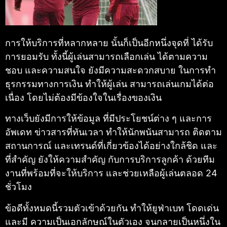
การให้บริการที่หลากหลาย นั้นก็เป็นอีกหนึ่งจุดที่ ได้รับ
การยอมรับ ทั้งนี้ผู้เล่นสามารถเลือกเล่น ได้ตามความ
ชอบ และความสนใจ ยังมีความสะดวกสบาย ในการทำ
ธุรกรรมทางการเงิน ทำให้ผู้เล่น สามารถเล่นเกมได้ต่อ
เนื่อง โดยไม่ต้องมีข้องใจในเรื่องของเงิน
ทางเว็บยังมีการให้ข้อมูล ที่มีประโยชน์ต่าง ๆ และการ
อัพเดท ข่าวสารที่ทันเวลา ทำให้นักพนันสามารถ ติดตาม
สถานการณ์ และเทรนด์ที่เกี่ยวข้องได้อย่างใกล้ชิด และ
ที่สำคัญ ยังให้ความสำคัญ กับการบริการลูกค้า ด้วยทีม
งานที่พร้อมที่จะให้บริการ และช่วยเหลือผู้เล่นตลอด 24
ชั่วโมง
ข้อดีทั้งหมดนี้รวมตัวเข้าด้วยกัน ทำให้ยูฟ่าเบท โดดเด่น
และมี ความเป็นเอกลักษณ์ในตัวเอง จนกลายเป็นหนึ่งใน