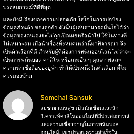
ประสบการณ์ที่ดีที่สุด
และยังมีเรื่องของความปลอดภัย ใส่ใจในการปกป้อง
ข้อมูลส่วนตัว ของลูกค้า ดังนั้นผู้เล่นสามารถมั่นใจได้ว่า
ข้อมูลของตนเองจะไม่ถูกเปิดเผยหรือนำไป ใช้ในทางที่
ไม่เหมาะสม เมื่อนำเรื่องทั้งหมดเหล่านี้มาพิจารณา จึง
เป็นตัวเลือกที่ดี สำหรับผู้ที่ต้องการพนันออนไลน์ ไม่ว่าจะ
เป็นการพนันบอล คาสิโน หรือเกมอื่น ๆ คุณภาพและ
ความน่าเชื่อถือของยูฟ่า ทำให้เป็นหนึ่งในตัวเลือก ที่ไม่
ควรมองข้าม
Somchai Sansuk
สมชาย แสนสุข เป็นนักเขียนและนัก
วิเคราะห์คาสิโนออนไลน์ที่มีประสบการณ์
และความเชี่ยวชาญในการพนันบอล
ออนไลน์. เขาประสบความสำเร็จใน