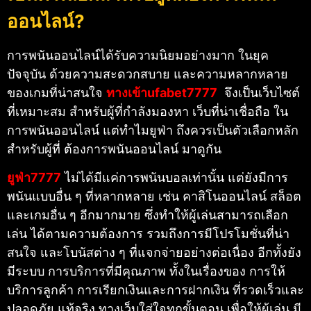
ออนไลน์?
การพนันออนไลน์ได้รับความนิยมอย่างมาก ในยุค
ปัจจุบัน ด้วยความสะดวกสบาย และความหลากหลาย
ของเกมที่น่าสนใจ
ทางเข้าufabet7777
จึงเป็นเว็บไซต์
ที่เหมาะสม สำหรับผู้ที่กำลังมองหา เว็บที่น่าเชื่อถือ ใน
การพนันออนไลน์ แต่ทำไมยูฟ่า ถึงควรเป็นตัวเลือกหลัก
สำหรับผู้ที่ ต้องการพนันออนไลน์ มาดูกัน
ยูฟ่า7777
ไม่ได้มีแค่การพนันบอลเท่านั้น แต่ยังมีการ
พนันแบบอื่น ๆ ที่หลากหลาย เช่น คาสิโนออนไลน์ สล็อต
และเกมอื่น ๆ อีกมากมาย ซึ่งทำให้ผู้เล่นสามารถเลือก
เล่น ได้ตามความต้องการ รวมถึงการมีโปรโมชั่นที่น่า
สนใจ และโบนัสต่าง ๆ ที่แจกจ่ายอย่างต่อเนื่อง อีกทั้งยัง
มีระบบ การบริการที่มีคุณภาพ ทั้งในเรื่องของ การให้
บริการลูกค้า การเรียกเงินและการฝากเงิน ที่รวดเร็วและ
ปลอดภัย แท้จริง ทางเว็บใส่ใจทุกขั้นตอน เพื่อให้ผู้เล่น มี