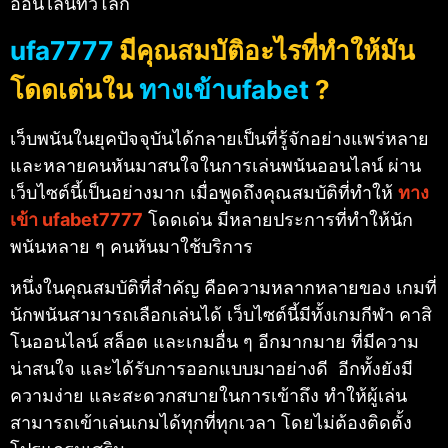
ออนไลน์ทั่วโลก
ufa7777
มีคุณสมบัติอะไรที่ทำให้มัน
โดดเด่นใน
ทางเข้าufabet
?
เว็บพนันในยุคปัจจุบันได้กลายเป็นที่รู้จักอย่างแพร่หลาย
และหลายคนหันมาสนใจในการเล่นพนันออนไลน์ ผ่าน
เว็บไซต์นี้เป็นอย่างมาก เมื่อพูดถึงคุณสมบัติที่ทำให้
ทาง
เข้า ufabet7777
โดดเด่น มีหลายประการที่ทำให้นัก
พนันหลาย ๆ คนหันมาใช้บริการ
หนึ่งในคุณสมบัติที่สำคัญ คือความหลากหลายของ เกมที่
นักพนันสามารถเลือกเล่นได้ เว็บไซต์นี้มีทั้งเกมกีฬา คาสิ
โนออนไลน์ สล็อต และเกมอื่น ๆ อีกมากมาย ที่มีความ
น่าสนใจ และได้รับการออกแบบมาอย่างดี อีกทั้งยังมี
ความง่าย และสะดวกสบายในการเข้าถึง ทำให้ผู้เล่น
สามารถเข้าเล่นเกมได้ทุกที่ทุกเวลา โดยไม่ต้องติดตั้ง