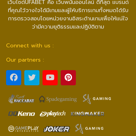
เว็บไซต์UFABET คือ เว็บพนันออนไลน์ ดีที่สุด แบรนด์
ที่คุณไว้วางใจได้มีเกมและผู้ให้บริการเกมทั้งหมดได้รับ
การตรวจสอบโดยหน่วยงานอิสระด้านเกมเพื่อให้แน่ใจ
ว่ามีความยุติธรรมและปฏิบัติตาม
Connect with us :
Our partners :