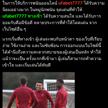
ในการให้บริการพนันออนไลน์
ufabet7777
ได้รับความ
นิยมอย่างมาก ในหมู่นักพนัน จุดเด่นที่ทำให้
ufabet7777 ทางเข้า
ได้รับความสนใจ และได้รับการ
ยอมรับคือมีข้อดี หลายประการที่ทำให้โดดเด่น จาก
เว็บไซต์อื่น ๆ
แรกเริ่มที่ทางเข้า ผู้เล่นจะพบกับหน้าตา ของเว็บที่เรียบ
ง่าย ใช้งานง่าย และไม่ซับซ้อน การออกแบบเว็บไซต์นี้
ได้คำนึงถึงความสะดวกสบายของผู้เล่นเป็นหลัก ทำให้
แม้ว่าจะเป็น ครั้งแรกที่เข้ามา ผู้เล่นก็สามารถทำความ
เข้าใจ และเริ่มเล่นได้ทันที