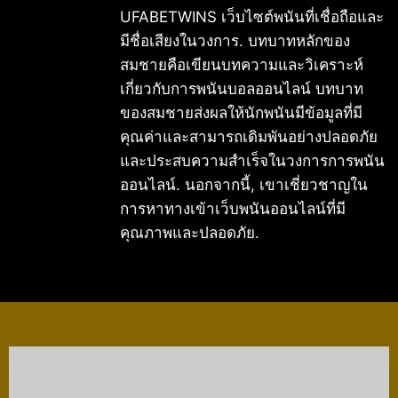
UFABETWINS เว็บไซต์พนันที่เชื่อถือและ
มีชื่อเสียงในวงการ. บทบาทหลักของ
สมชายคือเขียนบทความและวิเคราะห์
เกี่ยวกับการพนันบอลออนไลน์ บทบาท
ของสมชายส่งผลให้นักพนันมีข้อมูลที่มี
คุณค่าและสามารถเดิมพันอย่างปลอดภัย
และประสบความสำเร็จในวงการการพนัน
ออนไลน์. นอกจากนี้, เขาเชี่ยวชาญใน
การหาทางเข้าเว็บพนันออนไลน์ที่มี
คุณภาพและปลอดภัย.